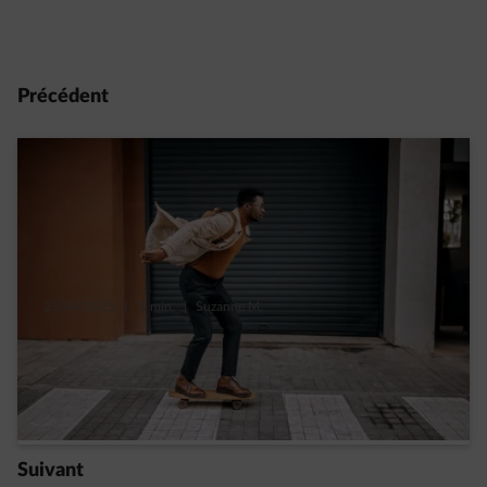
Précédent
23/04/2025
|
1 min.
|
Suzanne M.
Un max de solutions pour rendre vos trajets
maison-bureau plus efficaces
Read more
Suivant