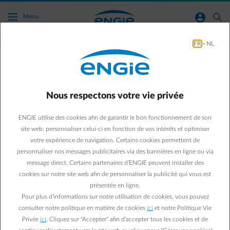
Accéder au contenu principal
normal-account-circle
search
Menu
FR
-
NL
Green & Smart Home
mobilite
Rechargez votre voiture à
Nous respectons votre vie privée
domicile au meilleur prix
ENGIE utilise des cookies afin de garantir le bon fonctionnement de son
site web, personnaliser celui-ci en fonction de vos intérêts et optimiser
et gagnez même de
votre expérience de navigation. Certains cookies permettent de
personnaliser nos messages publicitaires via des bannières en ligne ou via
l'argent
message direct. Certains partenaires d’ENGIE peuvent installer des
cookies sur notre site web afin de personnaliser la publicité qui vous est
présentée en ligne.
Pour plus d’informations sur notre utilisation de cookies, vous pouvez
Valentine S.
consulter notre politique en matière de cookies
ici
et notre Politique Vie
Marketing expert Energy Efficiency
Privée
ici
. Cliquez sur "Accepter" afin d’accepter tous les cookies et de
11/02/2025
·
1 min