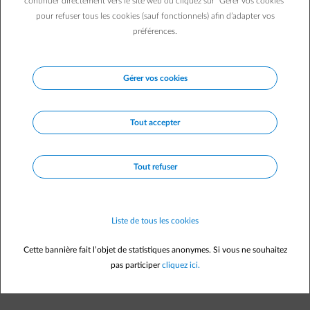
continuer directement vers le site web ou cliquez sur "Gérer vos cookies"
maximiser ses atouts, notamment en matière de recharge ?
pour refuser tous les cookies (sauf fonctionnels) afin d’adapter vos
Notre conseil : rechargez plutôt chez vous que sur des
préférences.
bornes publiques.
Gérer vos cookies
Tout accepter
Tout refuser
Liste de tous les cookies
Cette bannière fait l’objet de statistiques anonymes. Si vous ne souhaitez
pas participer
cliquez ici.