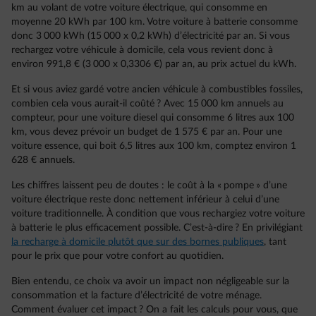
km au volant de votre voiture électrique, qui consomme en
moyenne 20 kWh par 100 km. Votre voiture à batterie consomme
donc 3 000 kWh (15 000 x 0,2 kWh) d’électricité par an. Si vous
rechargez votre véhicule à domicile, cela vous revient donc à
environ 991,8 € (3 000 x 0,3306 €) par an, au prix actuel du kWh.
Et si vous aviez gardé votre ancien véhicule à combustibles fossiles,
combien cela vous aurait-il coûté ? Avec 15 000 km annuels au
compteur, pour une voiture diesel qui consomme 6 litres aux 100
km, vous devez prévoir un budget de 1 575 € par an. Pour une
voiture essence, qui boit 6,5 litres aux 100 km, comptez environ 1
628 € annuels.
Les chiffres laissent peu de doutes : le coût à la « pompe » d’une
voiture électrique reste donc nettement inférieur à celui d’une
voiture traditionnelle. À condition que vous rechargiez votre voiture
à batterie le plus efficacement possible. C’est-à-dire ? En privilégiant
la recharge à domicile plutôt que sur des bornes publiques
, tant
pour le prix que pour votre confort au quotidien.
Bien entendu, ce choix va avoir un impact non négligeable sur la
consommation et la facture d’électricité de votre ménage.
Comment évaluer cet impact ? On a fait les calculs pour vous, que