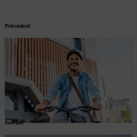
Précédent
08/04/2025
|
6 min.
|
Daphné C.
Comment bien choisir son vélo électrique ?
Read more
Suivant