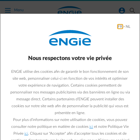
Accéder au contenu principal
normal-account-circle
search
Menu
FR
-
NL
Green & Smart Home
mobilite
Voiture électrique :
Nous respectons votre vie privée
combien coûte la recharge
ENGIE utilise des cookies afin de garantir le bon fonctionnement de son
site web, personnaliser celui-ci en fonction de vos intérêts et optimiser
à domicile ?
votre expérience de navigation. Certains cookies permettent de
personnaliser nos messages publicitaires via des bannières en ligne ou via
message direct. Certains partenaires d’ENGIE peuvent installer des
cookies sur notre site web afin de personnaliser la publicité qui vous est
Christophe Rochez
présentée en ligne.
11/02/2025
·
1 min
Pour plus d’informations sur notre utilisation de cookies, vous pouvez
consulter notre politique en matière de cookies
ici
et notre Politique Vie
La voiture électrique offre des avantages pour la planète,
Privée
ici
. Cliquez sur "Accepter" afin d’accepter tous les cookies et de
mais aussi pour votre portefeuille. Mais comment