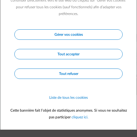
continuer directement vers le site web ou cliquez sur "Gérer vos cookies"
pour refuser tous les cookies (sauf fonctionnels) afin d’adapter vos
préférences.
Gérer vos cookies
Tout accepter
Tout refuser
Liste de tous les cookies
Quelles informations cherchez-vous sur le
Cette bannière fait l’objet de statistiques anonymes. Si vous ne souhaitez
chauffe-eau thermodynamique ?
pas participer
cliquez ici.