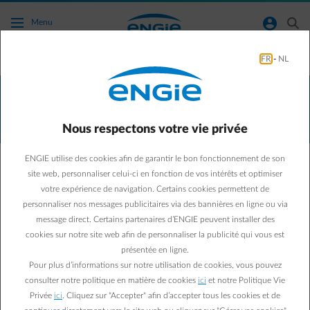
Accéder au contenu principal
normal-account-circle
search
Menu
FR
-
NL
Chauffe-eau thermodynamique
Toutes les solutions de chauffage sont
installées via notre partenaire exclusif SENEC.
Nous respectons votre vie privée
ENGIE utilise des cookies afin de garantir le bon fonctionnement de son
site web, personnaliser celui-ci en fonction de vos intérêts et optimiser
votre expérience de navigation. Certains cookies permettent de
Chauffe-eau thermodynamique
personnaliser nos messages publicitaires via des bannières en ligne ou via
message direct. Certains partenaires d’ENGIE peuvent installer des
Chauffez votre eau sanitaire de manière plus durable et plus
cookies sur notre site web afin de personnaliser la publicité qui vous est
d'économies ? Avec la chaudière à pompe à chaleur, vous
présentée en ligne.
êtes
au bon endroit
.
Pour plus d’informations sur notre utilisation de cookies, vous pouvez
consulter notre politique en matière de cookies
ici
et notre Politique Vie
Privée
ici
. Cliquez sur "Accepter" afin d’accepter tous les cookies et de
Demander un devis