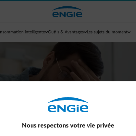
nsommation intelligente
Outils & Avantages
Les sujets du moment
 l’énergie, quel est l
e votre contrat ?
Nous respectons votre vie privée
 comment pouvez-vous limiter l’impact sur votre fact