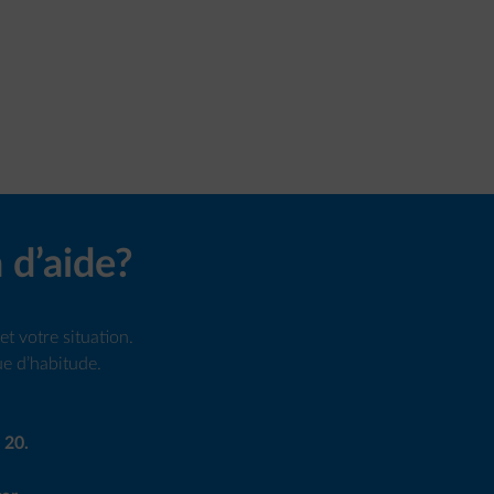
 d’aide?
t votre situation.
ue d’habitude.
 20.