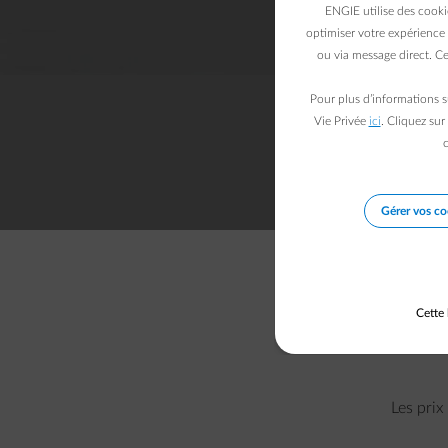
ENGIE utilise des cooki
optimiser votre expérience 
ou via message direct. Ce
Pour plus d’informations s
Vie Privée
ici
. Cliquez sur
c
Gérer vos co
Cette 
Les prix