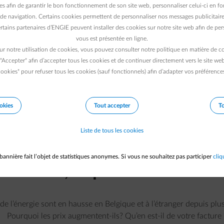
es afin de garantir le bon fonctionnement de son site web, personnaliser celui-ci en fon
de navigation. Certains cookies permettent de personnaliser nos messages publicitaire
rtains partenaires d’ENGIE peuvent installer des cookies sur notre site web afin de pers
vous est présentée en ligne.
ur notre utilisation de cookies, vous pouvez consulter notre politique en matière de 
 "Accepter" afin d’accepter tous les cookies et de continuer directement vers le site we
ookies" pour refuser tous les cookies (sauf fonctionnels) afin d’adapter vos préférence
okies
Tout accepter
To
Liste de tous les cookies
Hausse des prix de l’énergie
bannière fait l’objet de statistiques anonymes. Si vous ne souhaitez pas participer
cliq
cause, impact et conseils
 de l’énergie sont en hausse en Belgique et à l’étranger depuis plu
Pourquoi les prix augmentent-ils? Qu’en est-il de votre facture 