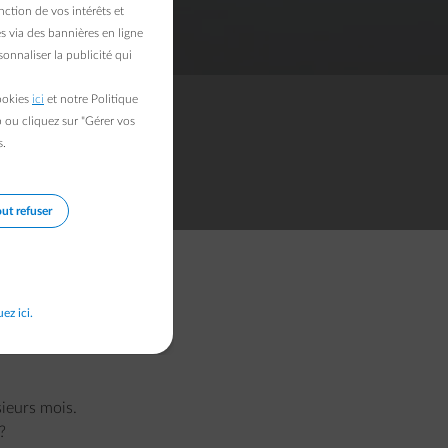
ction de vos intérêts et
s via des bannières en ligne
onnaliser la publicité qui
cookies
ici
et notre Politique
b ou cliquez sur "Gérer vos
s.
ut refuser
 :
uez ici.
sieurs mois.
?