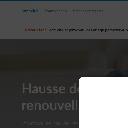
Accéder au contenu principal
Particuliers
Professionnels
Grandes entreprises
Devenir client
Électricité et gaz
Services et équipements
Co
Hausse des prix de
renouvellement d
Pourquoi les prix de l’énergie augmentent et