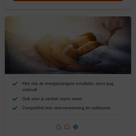
Warmtepomp
Je woning duurzaam verwarmen
Met stip de energiezuinigste installatie: extra laag
verbruik
Ook voor je sanitair warm water
Compatibel met vloerverwarming én radiatoren
element-heating-water
element-home-heating
element-home-cooling