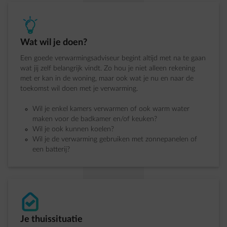
element-lit-lightbulb
Stap 1 van 4:
Wat wil je doen?
Een goede verwarmingsadviseur begint altijd met na te gaan
wat jij zelf belangrijk vindt. Zo hou je niet alleen rekening
met er kan in de woning, maar ook wat je nu en naar de
toekomst wil doen met je verwarming.
Wil je enkel kamers verwarmen of ook warm water
maken voor de badkamer en/of keuken?
Wil je ook kunnen koelen?
Wil je de verwarming gebruiken met zonnepanelen of
een batterij?
impulse-house-check
Stap 1 van 4:
Je thuissituatie