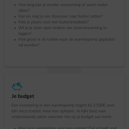
Hoe lang kan je zonder verwarming of warm water
zitten?
Kan en mag je een doorvoer naar buiten zetten?
Heb je plaats voor een buiteninstallatie?
Wil je je vloer open breken om vloerverwarming te
leggen?
Hoe groot is de ruimte waar de warmtepomp geplaatst
zal worden?
element-piggybank
Stap 1 van 4:
Je budget
Een investering in een warmtepomp begint bij 3.500€ voor
één airco toestel, maar kan oplopen. Je kijkt best naar
onderstaande zaken wanneer het op je budget aan komt:
Kom je in aanmerking voor een premie? Dat scheelt snel