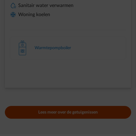
element-heating-water
Sanitair water verwarmen
element-home-cooling
Woning koelen
element-heatpumpboiler
Warmtepompboiler
Weergeven dia 1 van 2
Lees meer over de getuigenissen