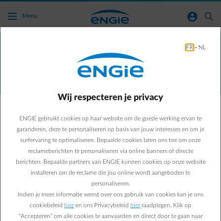
Ga naar de hoofdinhoud
normal-account-circle
search
Menu
Alle verwarmingsoplossingen worden
FR
-
NL
geïnstalleerd via onze exclusieve partner
SENEC.
Wij respecteren je privacy
ENGIE gebruikt cookies op haar website om de goede werking ervan te
Je woning verwarmen met een duurzame,
garanderen, deze te personaliseren op basis van jouw interesses en om je
energiezuinige oplossing?
surfervaring te optimaliseren. Bepaalde cookies laten ons toe om onze
Ontdek waarom een elektrische installatie met
reclameberichten te personaliseren via online banners of directe
warmtepomp interessant is!
berichten. Bepaalde partners van ENGIE kunnen cookies op onze website
installeren om de reclame die jou online wordt aangeboden te
Meer info over onze oplossingen
personaliseren.
Indien je meer informatie wenst over ons gebruik van cookies kan je ons
cookiebeleid
hier
en ons Privacybeleid
hier
raadplegen. Klik op
Meer over elektrisch verwarmen
“Accepteren” om alle cookies te aanvaarden en direct door te gaan naar