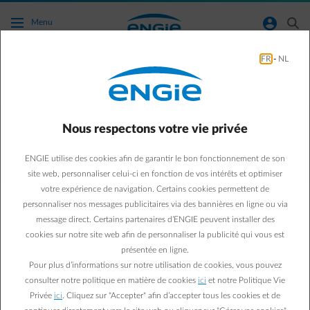
Accéder au contenu principal
normal-account-circle
search
Menu
FR
-
NL
Je suis déjà client pour l'électricité et veux
aussi devenir client pour le gaz naturel,
comment puis-je faire cela ?
Nous respectons votre vie privée
Retour à la page contact
arrow-left
ENGIE utilise des cookies afin de garantir le bon fonctionnement de son
site web, personnaliser celui-ci en fonction de vos intérêts et optimiser
Si vous avez un nouveau raccordement de gaz ou que vous
votre expérience de navigation. Certains cookies permettent de
changez de fournisseur pour votre gaz naturel, vous pouvez régler
personnaliser nos messages publicitaires via des bannières en ligne ou via
facilement ceci en ligne.
message direct. Certains partenaires d’ENGIE peuvent installer des
cookies sur notre site web afin de personnaliser la publicité qui vous est
Ajouter une énergie
présentée en ligne.
Pour plus d’informations sur notre utilisation de cookies, vous pouvez
consulter notre politique en matière de cookies
ici
et notre Politique Vie
Privée
ici
. Cliquez sur "Accepter" afin d’accepter tous les cookies et de
Questions fréquemment posées