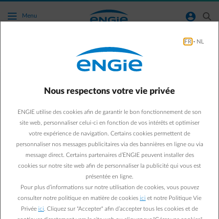
Accéder au contenu principal
normal-account-circle
search
Menu
FR
-
NL
Comment puis-je déclarer mon
déménagement ?
Nous respectons votre vie privée
Retour à la page contact
arrow-left
ENGIE utilise des cookies afin de garantir le bon fonctionnement de son
Vous pouvez facilement signaler
en ligne
votre déménagement.
site web, personnaliser celui-ci en fonction de vos intérêts et optimiser
Ayez les données suivantes sous la main pour régler d'énergie pour
votre expérience de navigation. Certains cookies permettent de
votre nouvel immeuble :
personnaliser nos messages publicitaires via des bannières en ligne ou via
votre nouvelle
adresse
message direct. Certains partenaires d’ENGIE peuvent installer des
la
date
à laquelle vous recevez les clés (= date à laquelle votre
cookies sur notre site web afin de personnaliser la publicité qui vous est
contrat doit démarrer)
le statut de vos compteurs
présentée en ligne.
(Comment savoir si mon compteur est
ouvert ou fermé ?)
Pour plus d’informations sur notre utilisation de cookies, vous pouvez
le(s) numéro(s) de compteur(s)
et les index pour l'électricité et / ou
consulter notre politique en matière de cookies
ici
et notre Politique Vie
le gaz, si les compteurs sont actifs (Si un compteur digital a été
Privée
ici
. Cliquez sur "Accepter" afin d’accepter tous les cookies et de
installé, vous ne devez plus fournir ces données pour les énergies