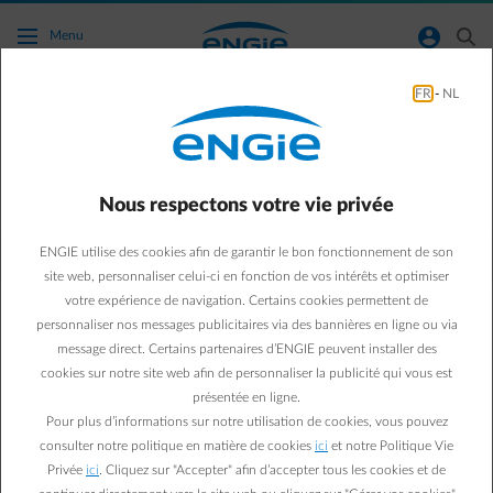
Accéder au contenu principal
normal-account-circle
search
Menu
FR
-
NL
Comment vérifier la quantité d'énergie
produite par mois par mes panneaux
solaires ?
Nous respectons votre vie privée
Retour à la page contact
arrow-left
ENGIE utilise des cookies afin de garantir le bon fonctionnement de son
site web, personnaliser celui-ci en fonction de vos intérêts et optimiser
Pour suivre la production mensuelle d'électricité de vos panneaux
votre expérience de navigation. Certains cookies permettent de
solaires, vous disposez de 2 méthodes. Vous pouvez faire installer
personnaliser nos messages publicitaires via des bannières en ligne ou via
boxx chez vous. Ce thermostat intelligent mesure en continu votre
message direct. Certains partenaires d’ENGIE peuvent installer des
consommation et votre production. Vous pouvez également suivre
cookies sur notre site web afin de personnaliser la publicité qui vous est
vous-même la production mensuelle de vos panneaux solaires, sans
présentée en ligne.
boxx, en indiquant chaque mois vos relevés de compteur online.
Pour plus d’informations sur notre utilisation de cookies, vous pouvez
Indiquer mes relevés de compteur
consulter notre politique en matière de cookies
ici
et notre Politique Vie
Privée
ici
. Cliquez sur "Accepter" afin d’accepter tous les cookies et de