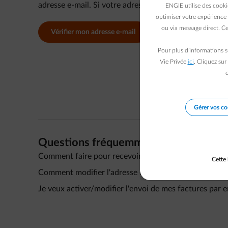
adresse e-mail. Si votre adresse e-mail est correcte, p
ENGIE utilise des cooki
optimiser votre expérience 
ou via message direct. Ce
Vérifier mon adresse e-mail
Pour plus d’informations s
Vie Privée
ici
. Cliquez sur
c
Gérer vos co
Questions fréquemment posées
Comment faire pour recevoir à nouveau mes factures e
Cette 
Comment modifier l'adresse e-mail à laquelle je reçoi
Je veux activer/modifier l'envoi de mes factures par e