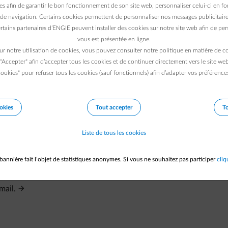
renez contact avec le service clientèle.
es afin de garantir le bon fonctionnement de son site web, personnaliser celui-ci en fon
de navigation. Certains cookies permettent de personnaliser nos messages publicitaire
rtains partenaires d’ENGIE peuvent installer des cookies sur notre site web afin de pers
vous est présentée en ligne.
ur notre utilisation de cookies, vous pouvez consulter notre politique en matière de 
 "Accepter" afin d’accepter tous les cookies et de continuer directement vers le site we
ookies" pour refuser tous les cookies (sauf fonctionnels) afin d’adapter vos préférence
okies
Tout accepter
To
Liste de tous les cookies
n version papier à l'avenir ?
bannière fait l’objet de statistiques anonymes. Si vous ne souhaitez pas participer
cliq
s mes factures ?
mail.