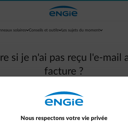
nneaux solaires
Conseils et outils
Les sujets du moment
re si je n'ai pas reçu l'e-mail
facture ?
arrow-left
Retour à la page contact
e cas, vérifiez tout d'abord le contenu de votre dossier de courr
Nous respectons votre vie privée
 votre facture, vérifiez alors si nous envoyons vos factures à la 