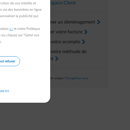
Dans l’
Espace Client
ction de vos intérêts et
s via des bannières en ligne
onnaliser la publicité qui
Renseigner un déménagement
arrow-right
cookies
ici
et notre Politique
Consulter votre facture
arrow-right
b ou cliquez sur "Gérer vos
Ajuster votre acompte
arrow-right
s.
Ajuster votre méthode de
paiement
arrow-right
ut refuser
Pas encore de compte ?
Enregistrez-vous
uez ici.