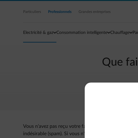
Accéder au contenu principal
Particuliers
Professionnels
Grandes entreprises
Electricité & gaz
Consommation intelligente
Chauffage
Pa
Que fai
Vous n'avez pas reçu votre facture par e-mail ? Dans c
indésirable (spam). Si vous n'y trouvez pas l'e-mail de