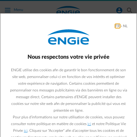
Accéder au contenu principal
normal-account-circle
search
Menu
FR
-
NL
Je ne veux pas que le montant de mon
acompte soit adapté. Que puis-je faire ?
Nous respectons votre vie privée
Retour à la page contact
arrow-left
ENGIE utilise des cookies afin de garantir le bon fonctionnement de son
Nous diminuons le taux de TVA, ce qui fera diminuer le montant de
site web, personnaliser celui-ci en fonction de vos intérêts et optimiser
votre acompte de façon automatique pendant cette période. Si
votre expérience de navigation. Certains cookies permettent de
vous ne désirez pas que le montant de votre acompte change, vous
personnaliser nos messages publicitaires via des bannières en ligne ou via
pouvez l'adapter vous-même dans votre espace client.
message direct. Certains partenaires d’ENGIE peuvent installer des
cookies sur notre site web afin de personnaliser la publicité qui vous est
présentée en ligne.
Questions fréquemment posées
Pour plus d’informations sur notre utilisation de cookies, vous pouvez
Que dois-je faire pour bénéficier de la baisse du taux de
consulter notre politique en matière de cookies
ici
et notre Politique Vie
Privée
ici
. Cliquez sur "Accepter" afin d’accepter tous les cookies et de
TVA ?