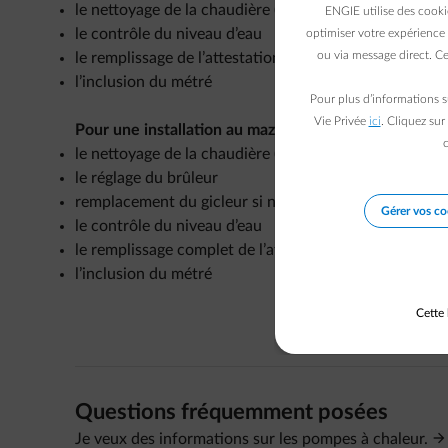
le nettoyage de la chaudière (brûleur, chambre de co
ENGIE utilise des cooki
le contrôle du niveau d’eau
optimiser votre expérience 
ou via message direct. Ce
le remplissage de l’attestation légale de nettoyage e
l’inclusion du métré
Pour plus d’informations s
Vie Privée
ici
. Cliquez sur
Pour une installation au mazout :
c
le nettoyage de la chaudière (brûleur, chambre de co
le réglage du brûleur
remplacement du gicleur si nécessaire
Gérer vos co
le contrôle du niveau d’eau
le remplissage complet de l’attestation légale de ne
l’inclusion du métré
Cette 
Questions fréquemment posées
Je veux des informations sur les pompes à chaleur.