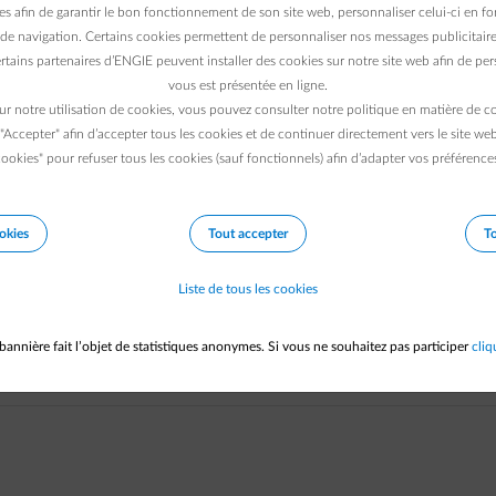
mbustion, boîte à fumée et conduit d’évacuation)
es afin de garantir le bon fonctionnement de son site web, personnaliser celui-ci en fon
de navigation. Certains cookies permettent de personnaliser nos messages publicitaire
rtains partenaires d’ENGIE peuvent installer des cookies sur notre site web afin de pers
t de combustion
vous est présentée en ligne.
ur notre utilisation de cookies, vous pouvez consulter notre politique en matière de 
 "Accepter" afin d’accepter tous les cookies et de continuer directement vers le site we
ookies" pour refuser tous les cookies (sauf fonctionnels) afin d’adapter vos préférence
mbustion, boîte à fumée et conduit d’évacuation)
okies
Tout accepter
To
ttoyage et de combustion
Liste de tous les cookies
bannière fait l’objet de statistiques anonymes. Si vous ne souhaitez pas participer
cliq