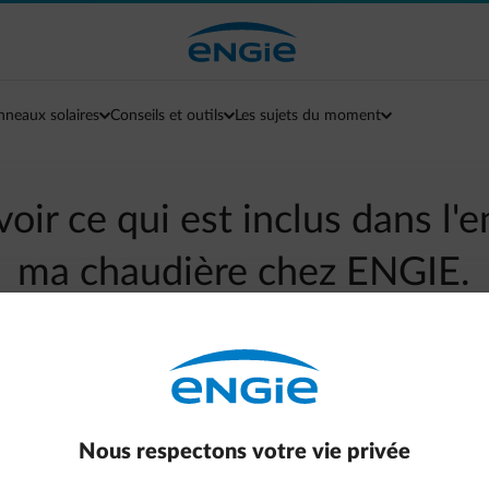
nneaux solaires
Conseils et outils
Les sujets du moment
oir ce qui est inclus dans l'
ma chaudière chez ENGIE.
arrow-left
Retour à la page contact
pplicable et comportera notamment :
Nous respectons votre vie privée