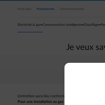
Accéder au contenu principal
Particuliers
Professionnels
Grandes entreprises
Electricité & gaz
Consommation intelligente
Chauffage
Pa
Je veux sav
L’entretien aura lieu conformément à la législation a
Pour une installation au gaz naturel :