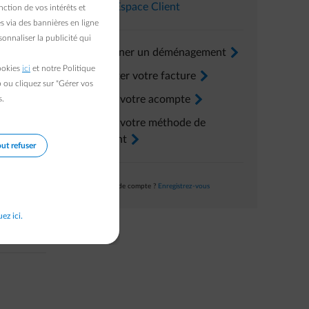
Dans l’
Espace Client
ction de vos intérêts et
s via des bannières en ligne
onnaliser la publicité qui
Renseigner un déménagement
arrow-right
cookies
ici
et notre Politique
Consulter votre facture
arrow-right
b ou cliquez sur "Gérer vos
Ajuster votre acompte
arrow-right
s.
Ajuster votre méthode de
paiement
arrow-right
ut refuser
Pas encore de compte ?
Enregistrez-vous
uez ici.