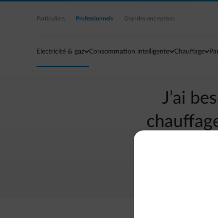
Accéder au contenu principal
Particuliers
Professionnels
Grandes entreprises
Electricité & gaz
Consommation intelligente
Chauffage
Pa
J’ai be
chauffage