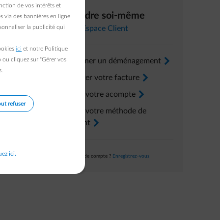
erture du
ction de vos intérêts et
Résoudre soi-même
s via des bannières en ligne
onnaliser la publicité qui
s de
Dans l’
Espace Client
cookies
ici
et notre Politique
b ou cliquez sur "Gérer vos
Renseigner un déménagement
arrow-right
s.
Consulter votre facture
arrow-right
Ajuster votre acompte
arrow-right
ut refuser
Ajuster votre méthode de
paiement
arrow-right
uez ici.
Pas encore de compte ?
Enregistrez-vous