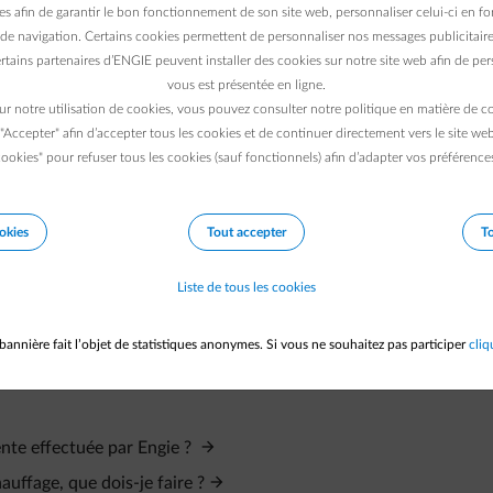
a le dépannage de votre installation selon les conditions de couv
es afin de garantir le bon fonctionnement de son site web, personnaliser celui-ci en fon
de navigation. Certains cookies permettent de personnaliser nos messages publicitaire
rtains partenaires d’ENGIE peuvent installer des cookies sur notre site web afin de pers
s devrez prendre en charge les frais liés à l’intervention (heure
vous est présentée en ligne.
ur notre utilisation de cookies, vous pouvez consulter notre politique en matière de 
 "Accepter" afin d’accepter tous les cookies et de continuer directement vers le site we
ookies" pour refuser tous les cookies (sauf fonctionnels) afin d’adapter vos préférence
okies
Tout accepter
To
nnage ?
Liste de tous les cookies
acement de ma chaudière?
épannage
bannière fait l’objet de statistiques anonymes. Si vous ne souhaitez pas participer
cliq
réparation de chaudière
ente effectuée par Engie ?
uffage, que dois-je faire ?