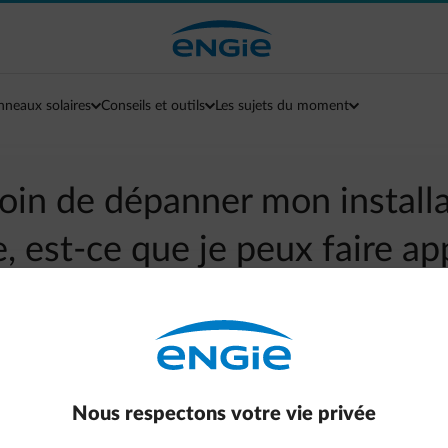
nneaux solaires
Conseils et outils
Les sujets du moment
soin de dépanner mon install
, est-ce que je peux faire a
contrat d’assistance ?
arrow-left
Retour à la page contact
Nous respectons votre vie privée