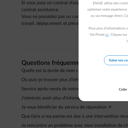
Si vous avez un contrat d’assistance, celui-ci couvrir
ENGIE utilise des cooki
contrat assistance.
optimiser votre expérience 
ou via message direct. Ce
Vous ne possédez pas un contrat d’assistance alors vou
travail, déplacement et pièces de rechange).
Pour plus d’informations s
Vie Privée
ici
. Cliquez sur
c
Gérer vos co
Questions fréquemment posées
Quelle est la durée de mon contrat d’assistance dépa
Où puis-je trouver plus d'informations sur le rempl
Service après-vente de notre contrat d'assistance d
Cette 
J’aimerais avoir plus d’information sur le service de 
Je veux bénéficier du service de réparation
Que faire si ma panne est due à une intervention réc
Je rencontre un problème avec mon installation de cha