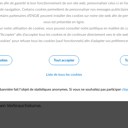
es afin de garantir le bon fonctionnement de son site web, personnaliser celui-ci en fon
de navigation. Certains cookies permettent de personnaliser nos messages publicitaire
rtains partenaires d’ENGIE peuvent installer des cookies sur notre site web afin de pers
festlegen.
vous est présentée en ligne.
llen. Endet die Gültigkeit Ihres Vertrags, so beginnt er am selbe
ur notre utilisation de cookies, vous pouvez consulter notre politique en matière de 
 "Accepter" afin d’accepter tous les cookies et de continuer directement vers le site we
ookies" pour refuser tous les cookies (sauf fonctionnels) afin d’adapter vos préférence
iber festgelegt.
önnen Sie nicht selbst festlegen. Tatsächlich liest der
m selben Zeitraum gemäß seiner eigenen Planung ab.
okies
Tout accepter
To
re Zählerstände nicht aufgenommen werden, und es folgt keine R
Liste de tous les cookies
uchs zu Ihrem alten Tarif und ein anderer Teil zu Ihrem neuen Tarif
bannière fait l’objet de statistiques anonymes. Si vous ne souhaitez pas participer
cliq
chen Verbrauchskurve.