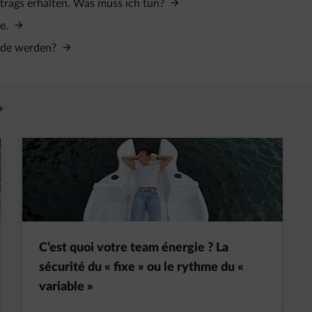
rtrags erhalten. Was muss ich tun?
se.
unde werden?
vre un nouvel onglet
C’est quoi votre team énergie ? La
sécurité du « fixe » ou le rythme du «
variable »