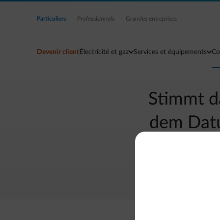
Accéder au contenu principal
Particuliers
Professionnels
Grandes entreprises
Devenir client
Électricité et gaz
Services et équipements
Co
Stimmt d
dem Datu