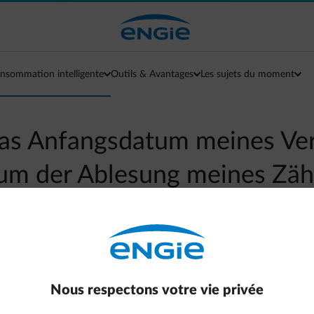
nsommation intelligente
Outils & Avantages
Les sujets du moment
as Anfangsdatum meines Ver
m der Ablesung meines Zäh
überein?
arrow-left
Aller à la page contact
Nous respectons votre vie privée