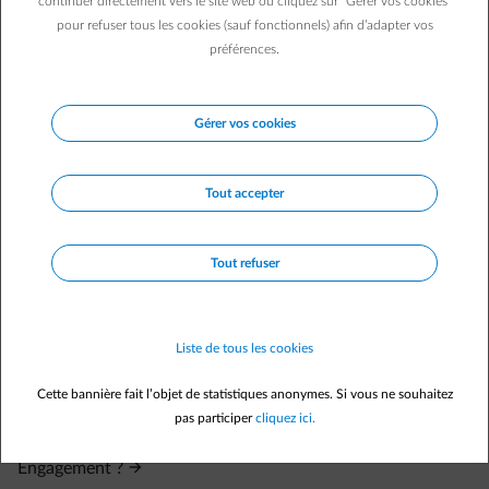
continuer directement vers le site web ou cliquez sur "Gérer vos cookies"
pour refuser tous les cookies (sauf fonctionnels) afin d’adapter vos
Si les conditions sont bien respectées et que la réduction ne
s’applique pas, contactez-nous via e-mail. Veuillez y mentionner
préférences.
l’offre en question, l’article que vous souhaitez acheter et joindre
une capture d’écran des éventuels messages d’erreur ou de la page
de paiement. Notre partenaire Edenred vous recontactera dans les
Gérer vos cookies
meilleurs délais.
Tout accepter
Tout refuser
Questions fréquemment posées
Qui peut bénéficier des avantages ENGIE ?
Liste de tous les cookies
Je n’ai pas reçu mon voucher acheté sur la plateforme
Cette bannière fait l’objet de statistiques anonymes. Si vous ne souhaitez
Edenred Engagement, que faire ?
pas participer
cliquez ici.
Où trouver mes vouchers sur la plateforme Edenred
Engagement ?