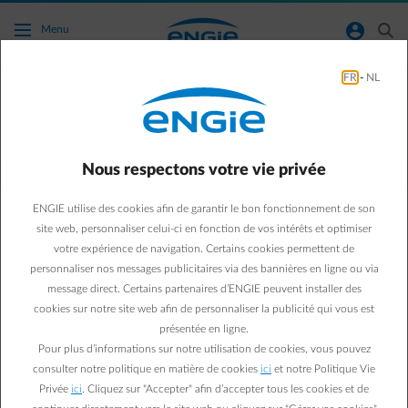
Accéder au contenu principal
normal-account-circle
search
Menu
FR
-
NL
Mon voucher ne fonctionne pas
Aller à la page contact
arrow-left
Nous respectons votre vie privée
1. Vérifiez que les conditions de l’offre sont bien respectées.
ENGIE utilise des cookies afin de garantir le bon fonctionnement de son
2. Il se peut que la réduction ne soit pas valable pendant une
site web, personnaliser celui-ci en fonction de vos intérêts et optimiser
certaine période de l’année ou ne soit pas cumulable avec d’autres
réductions.
votre expérience de navigation. Certains cookies permettent de
3. Dans le détail de l'offre sur le site de notre partenaire Edenred,
personnaliser nos messages publicitaires via des bannières en ligne ou via
vous trouverez toujours une partie "Informations pratiques" qui
message direct. Certains partenaires d’ENGIE peuvent installer des
reprendra ces conditions.
cookies sur notre site web afin de personnaliser la publicité qui vous est
présentée en ligne.
Attention
: si vous faites votre achat sans la réduction, nous ne
Pour plus d’informations sur notre utilisation de cookies, vous pouvez
pourrons plus intervenir. Si vous effectuez votre achat sans
consulter notre politique en matière de cookies
ici
et notre Politique Vie
attendre la solution proposée par Edenred, vous renoncez à votre
Privée
ici
. Cliquez sur "Accepter" afin d’accepter tous les cookies et de
droit à la réduction.