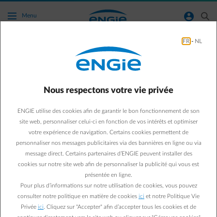
Accéder au contenu principal
normal-account-circle
search
Menu
FR
-
NL
Je veux effectuer une comparaison des prix.
Aller à la page contact
arrow-left
Nous respectons votre vie privée
Si vous êtes déjà client ENGIE :
ENGIE utilise des cookies afin de garantir le bon fonctionnement de son
Vous voulez comparer le prix de votre contrat actuel avec les tarifs
site web, personnaliser celui-ci en fonction de vos intérêts et optimiser
de nos autres contrats et vérifier si un autre contrat serait
préférable ? Via votre
votre expérience de navigation. Certains cookies permettent de
espace client
, vous avez la possibilité de faire
une simulation et de comparer votre situation avec les tarifs du
personnaliser nos messages publicitaires via des bannières en ligne ou via
mois en cours.
message direct. Certains partenaires d’ENGIE peuvent installer des
Si vous n'êtes pas encore client ENGIE :
cookies sur notre site web afin de personnaliser la publicité qui vous est
Vous pouvez facilement faire une simulation avec notre
outil de
présentée en ligne.
simulation en ligne
.
Pour plus d’informations sur notre utilisation de cookies, vous pouvez
Vous voulez plus d'informations sur tous nos tarifs, vous pouvez
consulter notre politique en matière de cookies
ici
et notre Politique Vie
vérifier directement
les fiches de prix du mois
par énergie et par
Privée
ici
. Cliquez sur "Accepter" afin d’accepter tous les cookies et de
région.