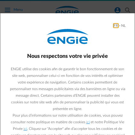
Accéder au contenu principal
normal-account-circle
search
Menu
FR
-
NL
Puis-je souscrire en ligne un contrat séparé
pour ma consommation ou mon injection ?
Nous respectons votre vie privée
Aller à la page contact
arrow-left
ENGIE utilise des cookies afin de garantir le bon fonctionnement de son
Avez-vous des panneaux solaires et un compteur digital ? En ligne,
site web, personnaliser celui-ci en fonction de vos intérêts et optimiser
vous pouvez facilement effectuer
une simulation de prix
pour votre
votre expérience de navigation. Certains cookies permettent de
prélèvement réel et votre injection.
personnaliser nos messages publicitaires via des bannières en ligne ou via
Cependant, si vous souhaitez conclure un contrat uniquement pour
message direct. Certains partenaires d’ENGIE peuvent installer des
votre injection (vous avez un contrat pour votre prélèvement
cookies sur notre site web afin de personnaliser la publicité qui vous est
auprès d'un autre fournisseur) ou uniquement pour votre
prélèvement (vous avez un contrat pour votre injection auprès d'un
présentée en ligne.
autre fournisseur), veuillez contacter notre service client. Zij helpen
Pour plus d’informations sur notre utilisation de cookies, vous pouvez
je graag verder om je nieuwe contract in orde te brengen.
consulter notre politique en matière de cookies
ici
et notre Politique Vie
Vous êtes client d'ENGIE et vous venez d'installer des panneaux
Privée
ici
. Cliquez sur "Accepter" afin d’accepter tous les cookies et de
solaires (et vous avez déjà un compteur digital) ? Veuillez également