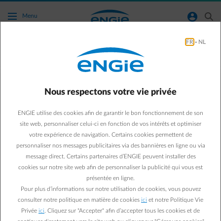
Accéder au contenu principal
normal-account-circle
search
Menu
FR
-
NL
Je veux savoir à quoi ressemble un code
EAN.
Nous respectons votre vie privée
Aller à la page contact
arrow-left
ENGIE utilise des cookies afin de garantir le bon fonctionnement de son
Un code EAN est constitué de 18 chiffres et commence par 54 (par
site web, personnaliser celui-ci en fonction de vos intérêts et optimiser
ex. : 541448823456789125).
votre expérience de navigation. Certains cookies permettent de
EAN est synonyme de European Article Numbering.
personnaliser nos messages publicitaires via des bannières en ligne ou via
Les fournisseurs et les gestionnaires de réseau de distribution
message direct. Certains partenaires d’ENGIE peuvent installer des
utilisent ces codes pour identifier les points d'approvisionnement
cookies sur notre site web afin de personnaliser la publicité qui vous est
en électricité ou en gaz. Chaque connexion d’électricité et de gaz
sur le réseau de distribution du gestionnaire de réseau a un code
présentée en ligne.
EAN distinct. Un changement de fournisseur ou un déménagement
Pour plus d’informations sur notre utilisation de cookies, vous pouvez
sera plus facile si vous pouvez nous donner ce code.
consulter notre politique en matière de cookies
ici
et notre Politique Vie
Privée
ici
. Cliquez sur "Accepter" afin d’accepter tous les cookies et de