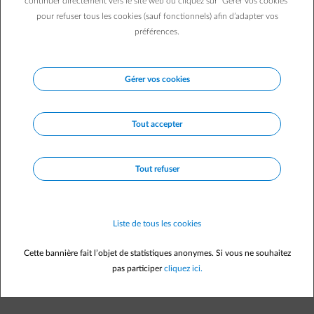
continuer directement vers le site web ou cliquez sur "Gérer vos cookies"
pour refuser tous les cookies (sauf fonctionnels) afin d’adapter vos
préférences.
Gérer vos cookies
Questions fréquemment posées
Où puis-je retrouver mon/mes code(s) EAN ?
Où puis-je trouver mon numéro de compteur ?
Tout accepter
Comment lire mes index ?
Comment savoir si mon compteur est ouvert ou fermé ?
Tout refuser
Comment lire mes index sur un compteur à budget ?
Comment savoir de quel type sont mes compteurs ?
Liste de tous les cookies
Que dois-je faire s'il y a un compteur à budget installé dans
ma nouvelle habitation ?
Cette bannière fait l’objet de statistiques anonymes. Si vous ne souhaitez
pas participer
cliquez ici.
Que dois-je faire s'il y a un limiteur de puissance installé
dans ma nouvelle habitation ?