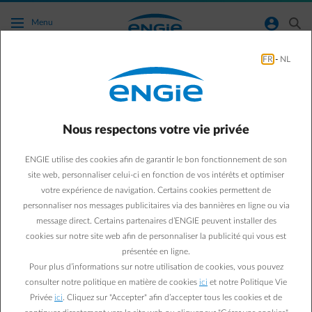
Accéder au contenu principal
normal-account-circle
search
Menu
FR
-
NL
La connexion de ma voiture a réussi, mais
l'application indique une autonomie ou un
pourcentage de batterie différent de celui
Nous respectons votre vie privée
que j'ai dans l'application de ma voiture.
Pourquoi ?
ENGIE utilise des cookies afin de garantir le bon fonctionnement de son
site web, personnaliser celui-ci en fonction de vos intérêts et optimiser
votre expérience de navigation. Certains cookies permettent de
Aller à la page contact
arrow-left
personnaliser nos messages publicitaires via des bannières en ligne ou via
message direct. Certains partenaires d’ENGIE peuvent installer des
La Smart App reçoit périodiquement des données de votre voiture.
cookies sur notre site web afin de personnaliser la publicité qui vous est
Pour limiter la consommation de données de votre voiture aux
présentée en ligne.
différentes applications, il n'y a pas de connexion permanente.
Pour plus d’informations sur notre utilisation de cookies, vous pouvez
Lorsqu'il n'y a pas d'activité de recharge sur votre voiture, un
minimum de données sera synchronisé. Le démarrage ou l'arrêt
consulter notre politique en matière de cookies
ici
et notre Politique Vie
d'une session de recharge forcera une synchronisation. Certaines
Privée
ici
. Cliquez sur "Accepter" afin d’accepter tous les cookies et de
marques de voitures limitent également le nombre de fois où la