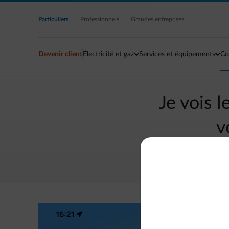
Accéder au contenu principal
Particuliers
Professionnels
Grandes entreprises
Devenir client
Électricité et gaz
Services et équipements
Co
Je vois 
v