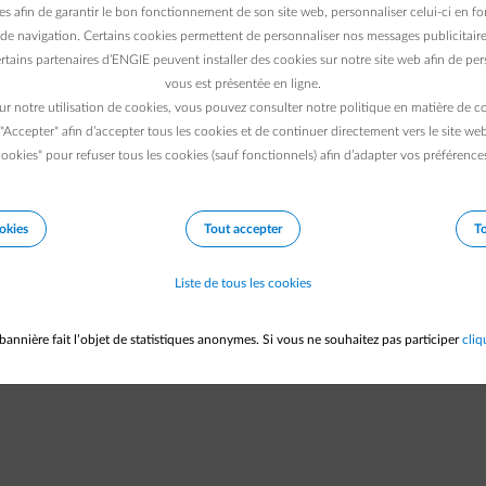
Vous n'avez pas de contrat d'énergie actif chez ENGIE ==> Si 
es afin de garantir le bon fonctionnement de son site web, personnaliser celui-ci en fon
n'avez pas de contrat d'énergie chez ENGIE, vous ne savez pas u
de navigation. Certains cookies permettent de personnaliser nos messages publicitaire
rtains partenaires d’ENGIE peuvent installer des cookies sur notre site web afin de pers
l'app Smart
vous est présentée en ligne.
Votre numéro de client n'est pas actif ==> Identifiez-vous avec
ur notre utilisation de cookies, vous pouvez consulter notre politique en matière de 
compte ENGIE lié à votre numéro de client actif
 "Accepter" afin d’accepter tous les cookies et de continuer directement vers le site we
Votre contrat d'énergie est encore en activation ==> Votre con
ookies" pour refuser tous les cookies (sauf fonctionnels) afin d’adapter vos préférence
débuté récemment ? Soyez un peu patient et essayez à nouveau
quelques jours
Votre contrat d'énergie commence dans le futur ? Vous ne pou
okies
Tout accepter
To
utiliser l'app Smart que lorsque votre contrat aura débuté
Vous avez 2 EAN's pour l'électricité à la même adresse / sous 
Liste de tous les cookies
numéro de client (p.ex. un pour votre prélèvement et un pour 
injection)
bannière fait l’objet de statistiques anonymes. Si vous ne souhaitez pas participer
cliq