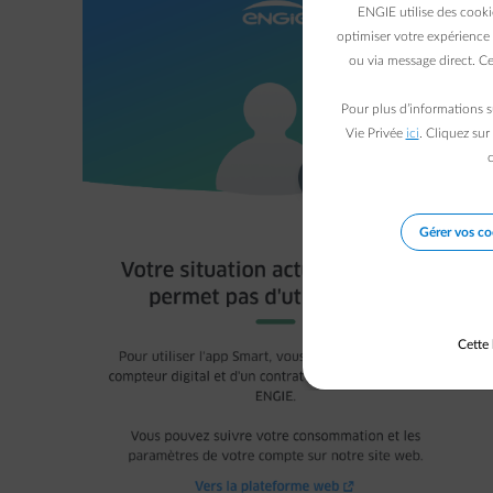
ENGIE utilise des cooki
optimiser votre expérience 
ou via message direct. Ce
Pour plus d’informations s
Vie Privée
ici
. Cliquez sur
c
Gérer vos co
Cette 