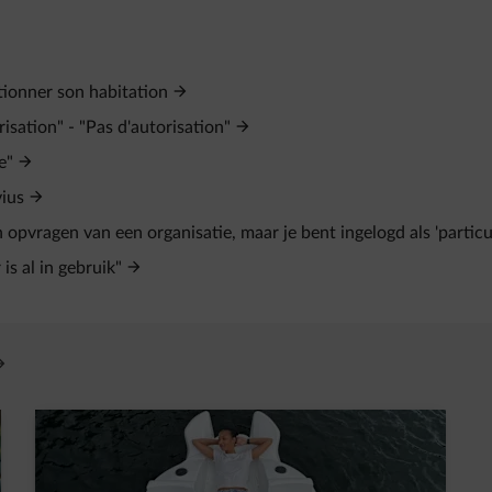
tionner son habitation
orisation" - "Pas d'autorisation"
e"
vius
opvragen van een organisatie, maar je bent ingelogd als 'particul
is al in gebruik"
vre un nouvel onglet