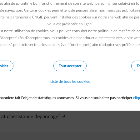
es afin de garantir le bon fonctionnement de son site web, personnaliser celui-ci en fon
de navigation. Certains cookies permettent de personnaliser nos messages publicitaire
rtains partenaires d’ENGIE peuvent installer des cookies sur notre site web afin de pers
vous est présentée en ligne.
ur notre utilisation de cookies, vous pouvez consulter notre politique en matière de 
 "Accepter" afin d’accepter tous les cookies et de continuer directement vers le site we
ookies" pour refuser tous les cookies (sauf fonctionnels) afin d’adapter vos préférence
okies
Tout accepter
To
Liste de tous les cookies
bannière fait l’objet de statistiques anonymes. Si vous ne souhaitez pas participer
cliq
trat d'assistance dépannage?