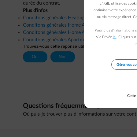
durée du contrat.
ENGIE utilise des cooki
Plus d'infos
optimiser votre expérience 
ou via message direct. Ce
Conditons générales Heating Assistance
Conditons générales Home Assistance
Pour plus d’informations s
Conditons générales Home Assistance+
Vie Privée
ici
. Cliquez sur
Conditons générales Apartment Assistance+
c
Gérer vos co
Cette 
Questions fréquemment posées
Où puis-je trouver plus d'informations sur votre con