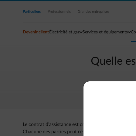
Accéder au contenu principal
Particuliers
Professionnels
Grandes entreprises
Devenir client
Électricité et gaz
Services et équipements
Co
Quelle es
Le contrat d’assistance est créé pour un an et est r
Chacune des parties peut résilier le contrat à tout mom