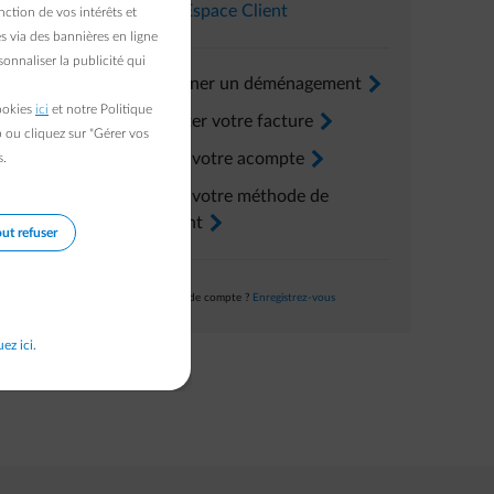
Dans l’
Espace Client
ction de vos intérêts et
s via des bannières en ligne
onnaliser la publicité qui
Renseigner un déménagement
arrow-right
cookies
ici
et notre Politique
Consulter votre facture
arrow-right
b ou cliquez sur "Gérer vos
Ajuster votre acompte
arrow-right
s.
Ajuster votre méthode de
paiement
arrow-right
ut refuser
Pas encore de compte ?
Enregistrez-vous
uez ici.