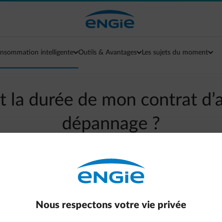
nsommation intelligente
Outils & Avantages
Les sujets du moment
t la durée de mon contrat d’
dépannage ?
arrow-left
Aller à la page contact
enouvelé tacitement pour un an chaque année.
Nous respectons votre vie privée
ent par écrit, sous réserve d'un préavis de trois mois avant la fi