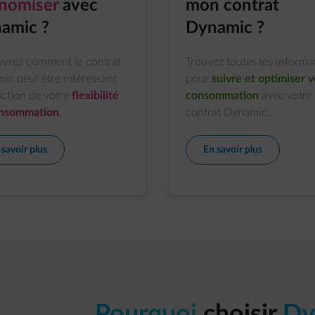
nomiser
avec
mon contrat
amic ?
Dynamic ?
vrez comment le contrat
Trouvez toutes les informa
ic peut être intéressant
pour
suivre et optimiser v
nction de votre
flexibilité
consommation
avec votre
nsommation
.
contrat Dynamic.
 savoir plus
En savoir plus
Pourquoi
choisir
Dy