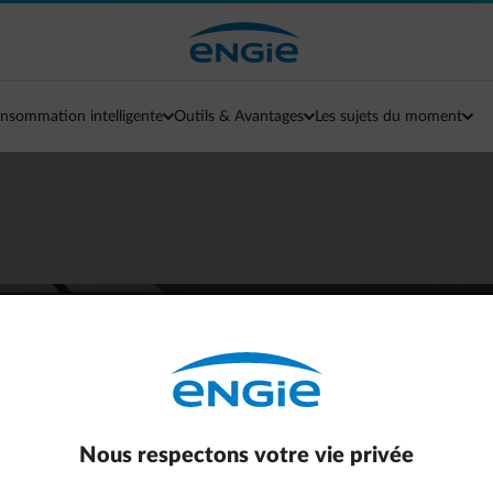
nsommation intelligente
Outils & Avantages
Les sujets du moment
 par quart d’heure
lution du marché
penses d’électricité
Nous respectons votre vie privée