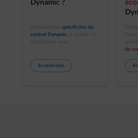
Dynamic ?
éco
Dyn
Découvrez les
spécificités du
Décou
contrat Dynamic
et vérifiez s’il
Dynam
est fait pour vous.
en fo
de co
En savoir plus
En