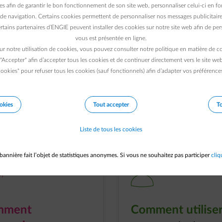
es afin de garantir le bon fonctionnement de son site web, personnaliser celui-ci en fon
de navigation. Certains cookies permettent de personnaliser nos messages publicitaire
rtains partenaires d’ENGIE peuvent installer des cookies sur notre site web afin de pers
vous est présentée en ligne.
ur notre utilisation de cookies, vous pouvez consulter notre politique en matière de 
 "Accepter" afin d’accepter tous les cookies et de continuer directement vers le site we
ookies" pour refuser tous les cookies (sauf fonctionnels) afin d’adapter vos préférence
nsommation d’électricité et réduisez votre facture en 
okies
Tout accepter
To
aux moments où elle est la moins chère.
Liste de tous les cookies
bannière fait l’objet de statistiques anonymes. Si vous ne souhaitez pas participer
cliq
nk
element-users-1
mment
Comment utilise