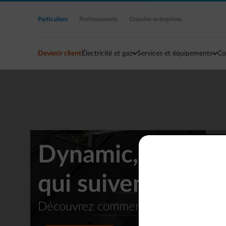
Accéder au contenu principal
Particuliers
Professionnels
Grandes entreprises
Devenir client
Électricité et gaz
Services et équipements
Co
Dynamic, des prix
qui suivent l’évo
Découvrez comment optimiser vos dé