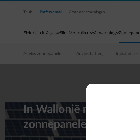
Ga naar de hoofdinhoud
Thuis
Professioneel
Grote ondernemingen
Elektriciteit & gas
Slim Verbruiken
Verwarming
Zonnepane
Advies zonnepanelen
Advies batterij
Injectietarief
In Wallonië maak je mi
zonnepanelen