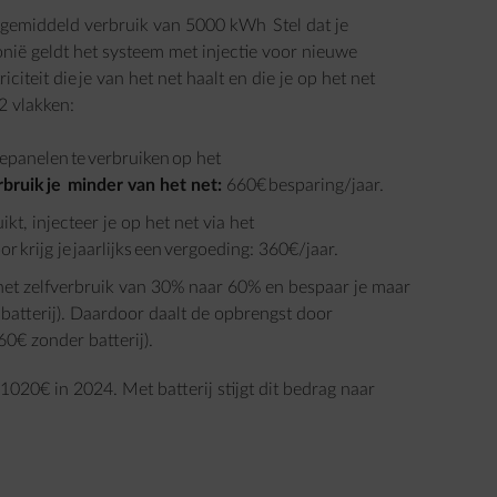
 gemiddeld verbruik van 5000 kWh Stel dat je
ië geldt het systeem met injectie voor nieuwe
iciteit die je van het net haalt en die je op het net
2 vlakken:
panelen te verbruiken op het
rbruik je minder van het net:
660€ besparing/jaar.
ikt, injecteer je op het net via het
r krijg je jaarlijks een vergoeding: 360€/jaar.
gt het zelfverbruik van 30% naar 60% en bespaar je maar
 batterij). Daardoor daalt de opbrengst door
60€ zonder batterij).
1020€ in 2024. Met batterij stijgt dit bedrag naar