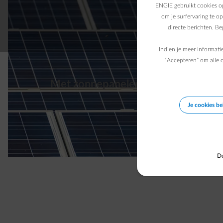
ENGIE gebruikt cookies op
om je surfervaring te o
directe berichten. B
Indien je meer informati
“Accepteren” om alle c
Met zonnepanelen bespaar je meteen
Je cookies b
De