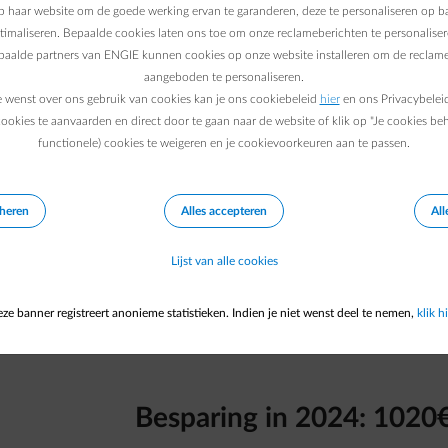
 haar website om de goede werking ervan te garanderen, deze te personaliseren op ba
ptimaliseren. Bepaalde cookies laten ons toe om onze reclameberichten te personaliser
epaalde partners van ENGIE kunnen cookies op onze website installeren om de reclame
aangeboden te personaliseren.
e wenst over ons gebruik van cookies kan je ons cookiebeleid
hier
en ons Privacybelei
ookies te aanvaarden en direct door te gaan naar de website of klik op "Je cookies be
functionele) cookies te weigeren en je cookievoorkeuren aan te passen.
 een paar honderd euro op je energiefactuur
winst maakt
.
eheren
Alles accepteren
All
Bevindt je zaak zich niet in Wallonië?
Bekijk een voorbeeld uit
Vlaanderen
of
Brussel
.
Lijst van alle cookies
ze banner registreert anonieme statistieken. Indien je niet wenst deel te nemen,
klik hi
Besparing in 2024:
1020