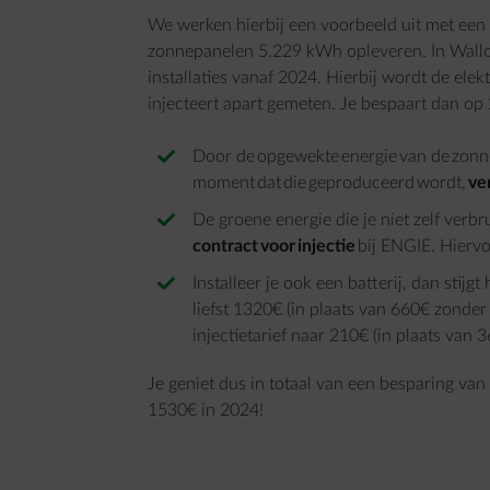
We werken hierbij een voorbeeld uit met een
zonnepanelen 5.229 kWh opleveren. In Wallon
installaties vanaf 2024. Hierbij wordt de elektr
injecteert apart gemeten. Je bespaart dan op 
Door de opgewekte energie van de zonne
moment dat die geproduceerd wordt,
ve
De groene energie die je niet zelf verbru
contract voor injectie
bij ENGIE. Hiervoo
Installeer je ook een batterij, dan stij
liefst 1320€ (in plaats van 660€ zonder
injectietarief naar 210€ (in plaats van 3
Je geniet dus in totaal van een besparing van 
1530€ in 2024!