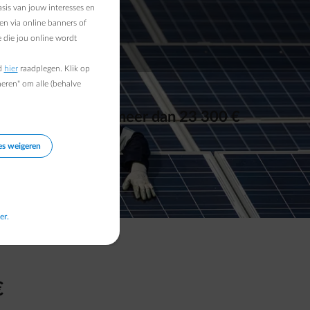
sis van jouw interesses en
en via online banners of
 die jou online wordt
d
hier
raadplegen. Klik op
heren" om alle (behalve
. Kijk mee hoe je
meer dan 23 300 €
es weigeren
er.
€