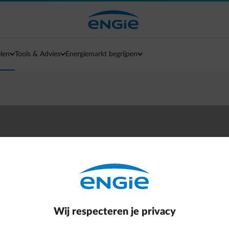
len
Tools & Advies
Energiemarkt begrijpen
nimaal 23 300€ winst
bij een
Wij respecteren je privacy