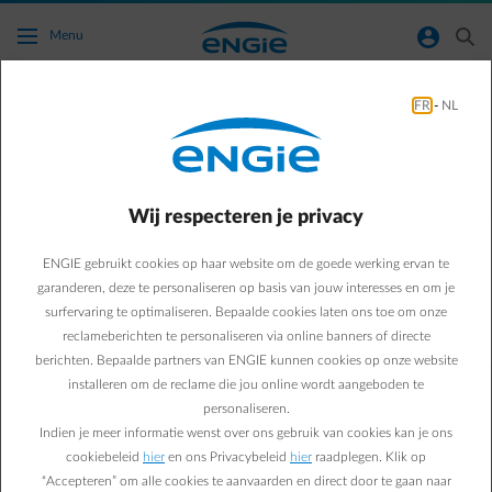
Ga naar de hoofdinhoud
normal-account-circle
search
Menu
Leegstandscontract
FR
-
NL
Energie voor jouw leegstand pand
Vraag een leegstandscontract aan of zet het stop.
Wij respecteren je privacy
info
Klein of gemiddeld verbruik
ENGIE gebruikt cookies op haar website om de goede werking ervan te
garanderen, deze te personaliseren op basis van jouw interesses en om je
info
Groot verbruik
surfervaring te optimaliseren. Bepaalde cookies laten ons toe om onze
reclameberichten te personaliseren via online banners of directe
berichten. Bepaalde partners van ENGIE kunnen cookies op onze website
installeren om de reclame die jou online wordt aangeboden te
personaliseren.
In welke omstandigheden kan je best kiezen voor een
Indien je meer informatie wenst over ons gebruik van cookies kan je ons
leegstandscontract?
cookiebeleid
hier
en ons Privacybeleid
hier
raadplegen. Klik op
“Accepteren” om alle cookies te aanvaarden en direct door te gaan naar