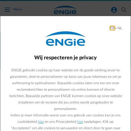
Ga naar de hoofdinhoud
normal-account-circle
search
Menu
Kiezen
FR
-
NL
Alle verwarmingsoplossingen worden
geïnstalleerd via onze exclusieve partner
Wij respecteren je privacy
SENEC.
ENGIE gebruikt cookies op haar website om de goede werking ervan te
garanderen, deze te personaliseren op basis van jouw interesses en om je
surfervaring te optimaliseren. Bepaalde cookies laten ons toe om onze
De warmtepompboiler
reclameberichten te personaliseren via online banners of directe
Duurzamer en goedkoper het sanitair water van je
berichten. Bepaalde partners van ENGIE kunnen cookies op onze website
zaak verwarmen?
installeren om de reclame die jou online wordt aangeboden te
personaliseren.
Indien je meer informatie wenst over ons gebruik van cookies kan je ons
Vraag je offerte aan
cookiebeleid
hier
en ons Privacybeleid
hier
raadplegen. Klik op
“Accepteren” om alle cookies te aanvaarden en direct door te gaan naar