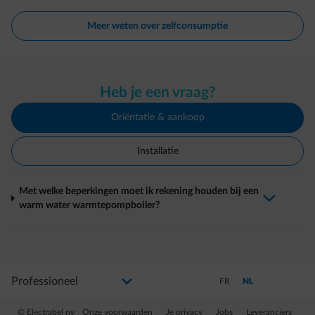
Meer weten over zelfconsumptie
Heb je een vraag?
Oriëntatie & aankoop
Installatie
Met welke beperkingen moet ik rekening houden bij een
arrow-down-fwd
warm water warmtepompboiler?
Selecteer uw profiel
Als u de selectie wijzigt, gaat u naar een nieuwe pagina
Schakel over naar Frans
Schakel over naar N
FR
NL
© Electrabel nv
Onze voorwaarden
Je privacy
Jobs
Leveranciers