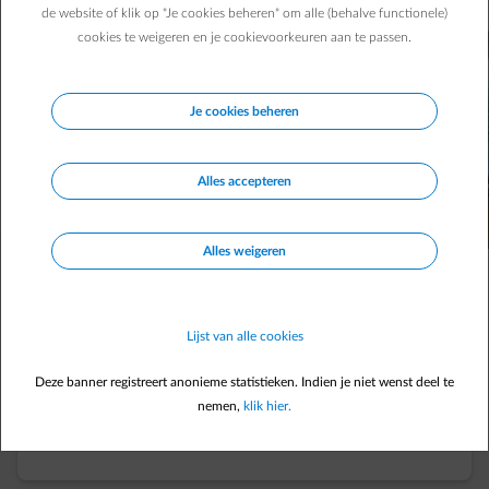
de website of klik op "Je cookies beheren" om alle (behalve functionele)
cookies te weigeren en je cookievoorkeuren aan te passen.
Je cookies beheren
Alles accepteren
Alles weigeren
element-shower
Verwarm het sanitair water van je zaak tot
66%
goedkoper
dan een klassieke elektrische boiler
Lijst van alle cookies
Deze banner registreert anonieme statistieken. Indien je niet wenst deel te
element-type-injection
Ideaal in combinatie met
zonnepanelen
om je
nemen,
klik hier.
zelfconsumptie te verhogen