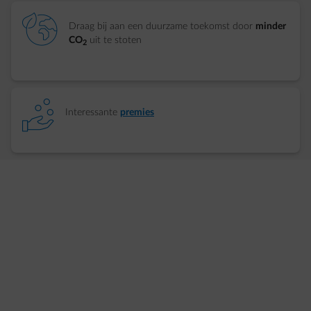
element-eco-planet
Draag bij aan een duurzame toekomst door
minder
CO
uit te stoten
2
element-profit
Interessante
premies