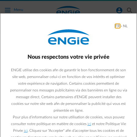
Accéder au contenu principal
normal-account-circle
search
Menu
FR
-
NL
Autres
Green & Smart Home
Autres
Nous respectons votre vie privée
5 éléments de votre toit à
ENGIE utilise des cookies afin de garantir le bon fonctionnement de son
contrôler
site web, personnaliser celui-ci en fonction de vos intérêts et optimiser
votre expérience de navigation. Certains cookies permettent de
personnaliser nos messages publicitaires via des bannières en ligne ou via
Paul D.
message direct. Certains partenaires d’ENGIE peuvent installer des
Expert énergie chez ENGIE
cookies sur notre site web afin de personnaliser la publicité qui vous est
04/06/2018
·
3 min
présentée en ligne.
Pour plus d’informations sur notre utilisation de cookies, vous pouvez
Le toit est un élément essentiel de la maison. Abîmé ou mal
consulter notre politique en matière de cookies
ici
et notre Politique Vie
Privée
ici
. Cliquez sur "Accepter" afin d’accepter tous les cookies et de
entretenu, il peut être la cause de fuites, de déperditions de