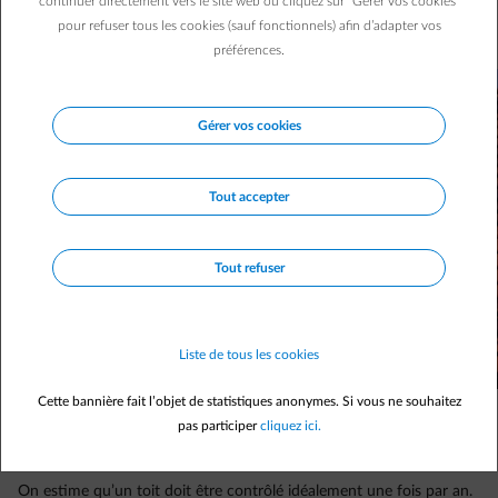
continuer directement vers le site web ou cliquez sur "Gérer vos cookies"
chaleur et donc de dégâts plus importants et/ou de
pour refuser tous les cookies (sauf fonctionnels) afin d’adapter vos
factures d’énergie élevées. Voici à quoi être attentif.
préférences.
Gérer vos cookies
Tout accepter
Tout refuser
Liste de tous les cookies
Cette bannière fait l’objet de statistiques anonymes. Si vous ne souhaitez
pas participer
cliquez ici.
On estime qu’un toit doit être contrôlé idéalement une fois par an.