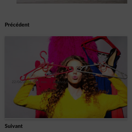
Précédent
22/06/2018
|
2 min.
|
Daphné C.
3 conseils pour un dressing ou placard
organisé
Read more
Suivant