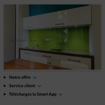
09/05/2018
|
2 min.
|
Steven V.
5 idées pour gagner de la place dans une
petite cuisine
Read more
Notre offre
Service client
Téléchargez la Smart App