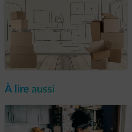
28/04/2026
|
1 min.
|
Suzanne M.
10 idées pour donner une deuxième vie à
vos cartons
Read more
À lire aussi