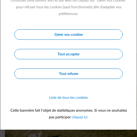
continuer directement vers le site web ou cliquez sur "Gérer vos cookies"
pour refuser tous les cookies (sauf fonctionnels) afin d’adapter vos
préférences.
Les Belges s’intéressent de plus en plus à la pompe à
chaleur « air-air », parfois appelée « airco ». Pourtant, de
fausses croyances circulent encore. Pour vous aider à y
Gérer vos cookies
voir plus clair, faisons le point sur cet appareil tourné vers
l’avenir.
Tout accepter
Tout refuser
Liste de tous les cookies
Cette bannière fait l’objet de statistiques anonymes. Si vous ne souhaitez
pas participer
cliquez ici.