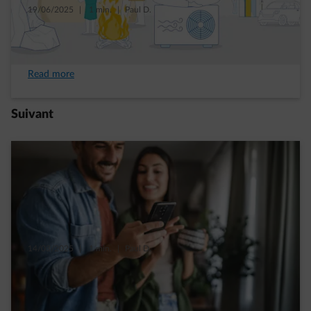
19/06/2025
|
1 min.
|
Paul D.
Du feu à la pompe à chaleur, la grande
histoire du chauffage
Read more
Suivant
14/03/2025
|
1 min.
|
Paul D.
Nouveaux gouvernements, ce qui change
pour votre chauffage