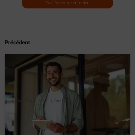
Planifiez votre entretien
Précédent
01/04/2026
|
5 min.
|
Paul D.
Quelles sont les primes chauffage dans
votre région ?
Read more