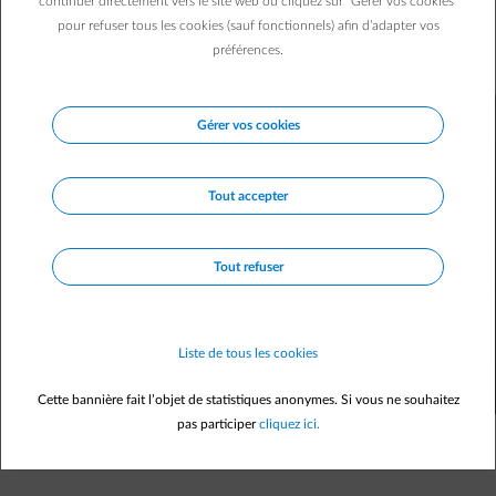
continuer directement vers le site web ou cliquez sur "Gérer vos cookies"
maintenance est plus que conseillée, car une chaudière
pour refuser tous les cookies (sauf fonctionnels) afin d’adapter vos
bien entretenue rime avec sécurité et économies
préférences.
financières.
Gérer vos cookies
Tout accepter
Tout refuser
Liste de tous les cookies
Cette bannière fait l’objet de statistiques anonymes. Si vous ne souhaitez
pas participer
cliquez ici.