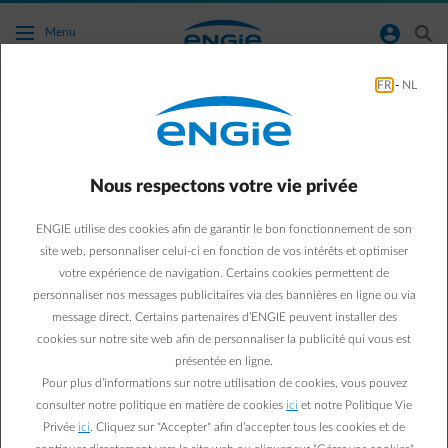
Accéder au contenu principal
normal-account-circle
search
Menu
FR
-
NL
Chauffage
Green & Smart Home
Chauffage
Nous respectons votre vie privée
Tout savoir sur l’entretien
ENGIE utilise des cookies afin de garantir le bon fonctionnement de son
de votre chaudière au gaz
site web, personnaliser celui-ci en fonction de vos intérêts et optimiser
votre expérience de navigation. Certains cookies permettent de
personnaliser nos messages publicitaires via des bannières en ligne ou via
Paul D.
message direct. Certains partenaires d’ENGIE peuvent installer des
Expert énergie chez ENGIE
cookies sur notre site web afin de personnaliser la publicité qui vous est
13/05/2022
·
1 min
présentée en ligne.
Pour plus d’informations sur notre utilisation de cookies, vous pouvez
Seul 1 Belge sur 3 fait contrôler régulièrement son système
consulter notre politique en matière de cookies
ici
et notre Politique Vie
Privée
ici
. Cliquez sur "Accepter" afin d’accepter tous les cookies et de
de chauffage. Or, le contrôle périodique est obligatoire et la