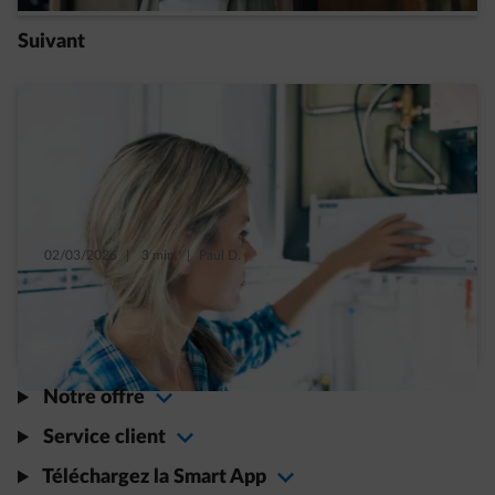
Suivant
02/03/2026
|
3 min.
|
Paul D.
Comment passer sa chaudière en mode été ?
Read more
Notre offre
Service client
Téléchargez la Smart App