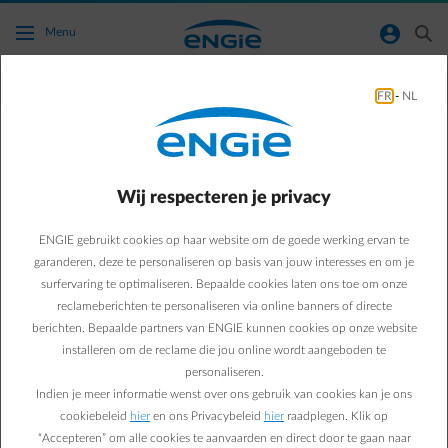
Ga naar de hoofdinhoud
normal-account-circle
search
Menu
Verwarming
FR
-
NL
Green & Smart Home
Verwarming
Alles wat je moet weten
Wij respecteren je privacy
over het onderhoud van je
ENGIE gebruikt cookies op haar website om de goede werking ervan te
garanderen, deze te personaliseren op basis van jouw interesses en om je
gasketel
surfervaring te optimaliseren. Bepaalde cookies laten ons toe om onze
reclameberichten te personaliseren via online banners of directe
berichten. Bepaalde partners van ENGIE kunnen cookies op onze website
Paul D.
installeren om de reclame die jou online wordt aangeboden te
personaliseren.
Energie-expert bij ENGIE
Indien je meer informatie wenst over ons gebruik van cookies kan je ons
13/05/2022
·
1 min
cookiebeleid
hier
en ons Privacybeleid
hier
raadplegen. Klik op
“Accepteren” om alle cookies te aanvaarden en direct door te gaan naar