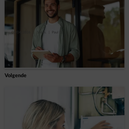
01/04/2026
|
5 min.
|
Paul D.
Welke verwarmingspremies zijn er in jouw
gewest?
Read more
Volgende