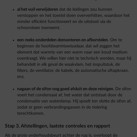
al het vuil verwijderen
dat de leidingen zou kunnen
verstoppen en het toestel doen oververhitten, waardoor het
minder efficiënt functioneert en de uitstoot via de
schoorsteen toeneemt.
een reeks onderdelen demonteren en afborstelen
. Om te
beginnen de hoofdwarmtewisselaar, dat wil zeggen het
element dat warmte van een warm naar een koud medium
overdraagt. We willen hier niet te technisch worden, maar hij
behandelt in elk geval de waakvlam, het inspuitstuk, de
filters, de ventilator, de kabels, de automatische aftapkraan,
enz.
nagaan of de sifon nog goed afsluit en deze reinigen
. De sifon
voert het condensaat af, het water dat ontstaat door de
condensatie van waterdamp. Hij spoelt ten slotte de sifon af,
zodat er geen verbrandingsgassen in de riolering
terechtkomen.
Stap 3. Afstellingen, laatste controles en rapport
Als de grote onderhoudsbeurt achter de rug is, overloopt de