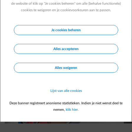
Slechts 1 Belg op 3 laat zijn verwarmingssysteem
de website of klik op "Je cookies beheren" om alle (behalve functionele)
regelmatig controleren. Nochtans is een periodieke
cookies te weigeren en je cookievoorkeuren aan te passen.
controle verplicht en een regelmatig onderhoud ook
gewoon slim. Een goed onderhouden cv-ketel is immers
veiliger en levert besparingen op.
Je cookies beheren
Alles accepteren
Alles weigeren
Lijst van alle cookies
Deze banner registreert anonieme statistieken. Indien je niet wenst deel te
nemen,
klik hier.