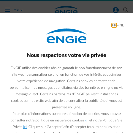
Accéder au contenu principal
normal-account-circle
search
Menu
FR
-
NL
Conseils énergie
Green & Smart Home
Conseils énergie
Nous respectons votre vie privée
Enlever la poussière des
ENGIE utilise des cookies afin de garantir le bon fonctionnement de son
radiateurs en 3 étapes
site web, personnaliser celui-ci en fonction de vos intérêts et optimiser
votre expérience de navigation. Certains cookies permettent de
personnaliser nos messages publicitaires via des bannières en ligne ou via
Steven V.
message direct. Certains partenaires d’ENGIE peuvent installer des
04/06/2018
·
2 min
cookies sur notre site web afin de personnaliser la publicité qui vous est
présentée en ligne.
Enlever la poussière des radiateurs régulièrement permet
Pour plus d’informations sur notre utilisation de cookies, vous pouvez
de réduire les pertes de chaleur. Pas question, toutefois, de
consulter notre politique en matière de cookies
ici
et notre Politique Vie
s’y prendre n’importe comment. Suivez le guide, en 3
Privée
ici
. Cliquez sur "Accepter" afin d’accepter tous les cookies et de