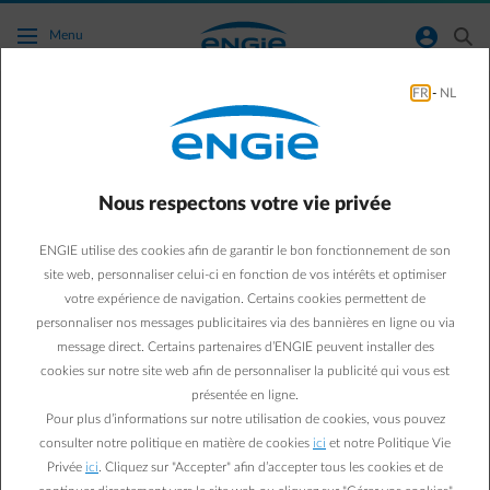
Accéder au contenu principal
normal-account-circle
search
Menu
FR
-
NL
Conseils énergie
Green & Smart Home
Conseils énergie
Nous respectons votre vie privée
5 mythes sur la
ENGIE utilise des cookies afin de garantir le bon fonctionnement de son
consommation d’énergie
site web, personnaliser celui-ci en fonction de vos intérêts et optimiser
votre expérience de navigation. Certains cookies permettent de
qu’il faut arrêter de croire
personnaliser nos messages publicitaires via des bannières en ligne ou via
message direct. Certains partenaires d’ENGIE peuvent installer des
cookies sur notre site web afin de personnaliser la publicité qui vous est
Sébastien V.
présentée en ligne.
09/03/2019
·
5 min
Pour plus d’informations sur notre utilisation de cookies, vous pouvez
consulter notre politique en matière de cookies
ici
et notre Politique Vie
Quelques mythes entourent la consommation d’énergie,
Privée
ici
. Cliquez sur "Accepter" afin d’accepter tous les cookies et de