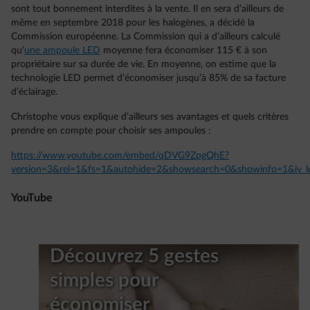
sont tout bonnement interdites à la vente. Il en sera d’ailleurs de
même en septembre 2018 pour les halogènes, a décidé la
Commission européenne. La Commission qui a d’ailleurs calculé
qu’
une ampoule LED
moyenne fera économiser 115 € à son
propriétaire sur sa durée de vie. En moyenne, on estime que la
technologie LED permet d’économiser jusqu’à 85% de sa facture
d’éclairage.
Christophe vous explique d’ailleurs ses avantages et quels critères
prendre en compte pour choisir ses ampoules :
https://www.youtube.com/embed/qDVG9ZpgQhE?
version=3&rel=1&fs=1&autohide=2&showsearch=0&showinfo=1&iv_l
YouTube
Découvrez 5 gestes
simples pour
économiser