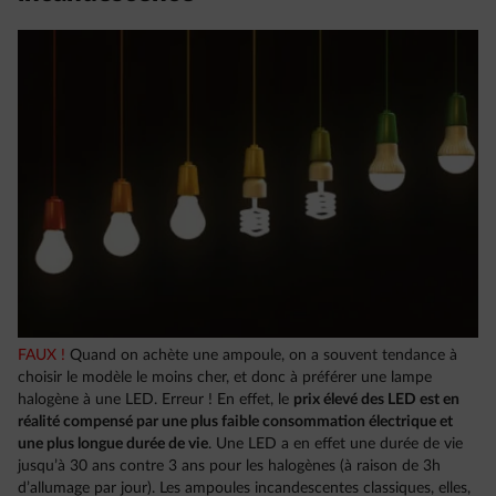
FAUX !
Quand on achète une ampoule, on a souvent tendance à
choisir le modèle le moins cher, et donc à préférer une lampe
halogène à une LED. Erreur ! En effet, le
prix élevé des LED est en
réalité compensé par une plus faible consommation électrique et
une plus longue durée de vie
. Une LED a en effet une durée de vie
jusqu’à 30 ans contre 3 ans pour les halogènes (à raison de 3h
d’allumage par jour). Les ampoules incandescentes classiques, elles,