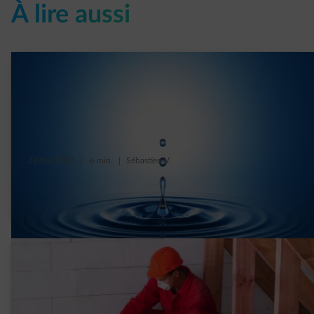
À lire aussi
28/02/2020
|
6 min.
|
Sébastien V.
Le vrai et le faux sur notre consommation
d’eau