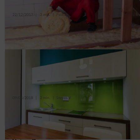
22/12/2017
|
3 min.
|
Paul D.
5 préjugés qu’on a tous entendus un jour sur
l’isolation
09/05/2018
|
2 min.
|
Steven V.
5 idées pour gagner de la place dans une
petite cuisine