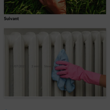
Read more
Suivant
19/07/2021
|
2 min.
|
Steven V.
Enlever la poussière des radiateurs en 3
étapes
Read more