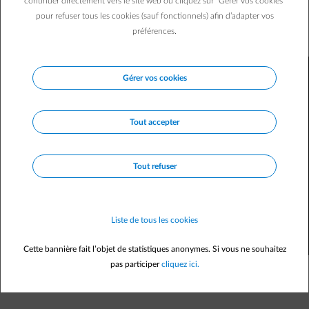
des idées reçues qui ont la peau dure. Pour vous aider à
continuer directement vers le site web ou cliquez sur "Gérer vos cookies"
pour refuser tous les cookies (sauf fonctionnels) afin d’adapter vos
économiser quelques euros sur votre facture et
préférences.
consommer de manière plus durable, on leur tord le cou !
Gérer vos cookies
Tout accepter
Tout refuser
Liste de tous les cookies
Cette bannière fait l’objet de statistiques anonymes. Si vous ne souhaitez
pas participer
cliquez ici.