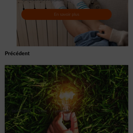
En savoir plus
Précédent
06/09/2021
|
5 min.
|
Laetitia M.
6 astuces inattendues pour consommer
moins d’électricité