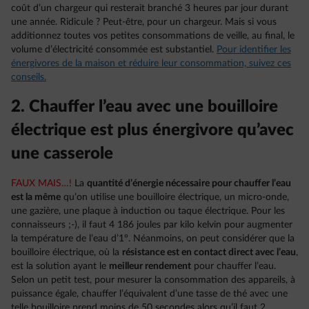
coût d’un chargeur qui resterait branché 3 heures par jour durant
une année. Ridicule ? Peut-être, pour un chargeur. Mais si vous
additionnez toutes vos petites consommations de veille, au final, le
volume d’électricité consommée est substantiel.
Pour identifier les
énergivores de la maison et réduire leur consommation, suivez ces
conseils.
2. Chauffer l’eau avec une bouilloire
électrique est plus énergivore qu’avec
une casserole
FAUX MAIS…!
La
quantité d’énergie nécessaire pour chauffer l’eau
est la même
qu’on utilise une bouilloire électrique, un micro-onde,
une gazière, une plaque à induction ou taque électrique. Pour les
connaisseurs ;-), il faut 4 186 joules par kilo kelvin pour augmenter
la température de l’eau d’1°. Néanmoins, on peut considérer que la
bouilloire électrique, où la
résistance est en contact direct avec l’eau
,
est la solution ayant le
meilleur rendement
pour chauffer l’eau.
Selon un petit test, pour mesurer la consommation des appareils, à
puissance égale, chauffer l’équivalent d’une tasse de thé avec une
telle bouilloire prend moins de 50 secondes alors qu’il faut 2