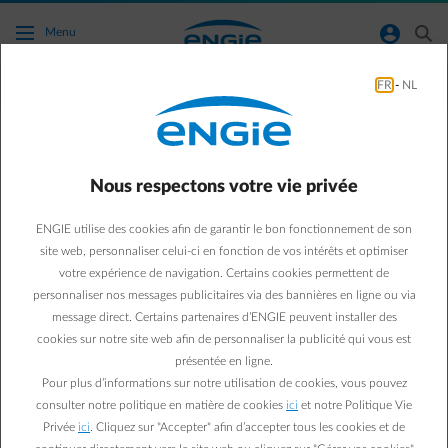
Accéder au contenu principal
normal-account-circle
search
Menu
FR
-
NL
Conseils énergie
Green & Smart Home
Conseils énergie
Nous respectons votre vie privée
Quand vous dormez, votre
ENGIE utilise des cookies afin de garantir le bon fonctionnement de son
maison, elle, ne dort pas…
site web, personnaliser celui-ci en fonction de vos intérêts et optimiser
votre expérience de navigation. Certains cookies permettent de
personnaliser nos messages publicitaires via des bannières en ligne ou via
Paul D.
message direct. Certains partenaires d’ENGIE peuvent installer des
Expert énergie chez ENGIE
cookies sur notre site web afin de personnaliser la publicité qui vous est
30/10/2017
·
3 min
présentée en ligne.
Pour plus d’informations sur notre utilisation de cookies, vous pouvez
On a souvent l’impression que la nuit, nos appareils
consulter notre politique en matière de cookies
ici
et notre Politique Vie
Privée
ici
. Cliquez sur "Accepter" afin d’accepter tous les cookies et de
dorment aussi et, par conséquent, que notre maison ne