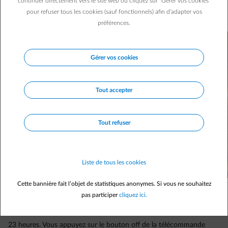
continuer directement vers le site web ou cliquez sur "Gérer vos cookies"
consomme rien ou pas grand-chose. On liste les «
pour refuser tous les cookies (sauf fonctionnels) afin d’adapter vos
énergivores de la nuit ».
préférences.
Gérer vos cookies
Tout accepter
Tout refuser
Liste de tous les cookies
Cette bannière fait l’objet de statistiques anonymes. Si vous ne souhaitez
pas participer
cliquez ici.
23 heures. Vous appuyez sur le bouton off de la télécommande