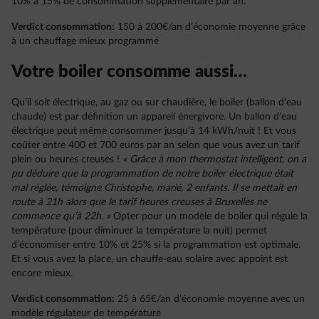
10% à 15% de consommation supplémentaire par an.
Verdict consommation:
150 à 200€/an d’économie moyenne grâce
à un chauffage mieux programmé
Votre boiler consomme aussi…
Qu’il soit électrique, au gaz ou sur chaudière, le boiler (ballon d’eau
chaude) est par définition un appareil énergivore. Un ballon d’eau
électrique peut même consommer jusqu’à 14 kWh/nuit ! Et vous
coûter entre 400 et 700 euros par an selon que vous avez un tarif
plein ou heures creuses !
« Grâce à mon thermostat intelligent, on a
pu déduire que la programmation de notre boiler électrique était
mal réglée, témoigne Christophe, marié, 2 enfants. Il se mettait en
route à 21h alors que le tarif heures creuses à Bruxelles ne
commence qu’à 22h. »
Opter pour un modèle de boiler qui régule la
température (pour diminuer la température la nuit) permet
d’économiser entre 10% et 25% si la programmation est optimale.
Et si vous avez la place, un chauffe-eau solaire avec appoint est
encore mieux.
Verdict consommation:
25 à 65€/an d’économie moyenne avec un
modèle régulateur de température