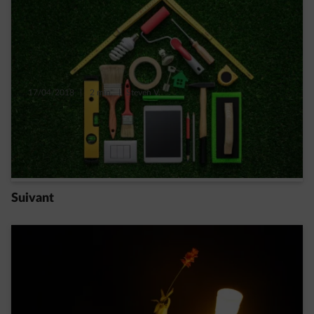
17/04/2018
|
2 min.
|
Steven V.
Refaire sa déco pour réaliser des économies
d’énergie…
Read more
Suivant