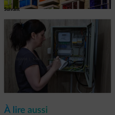
Suivant
18/12/2018
|
5 min.
|
Sébastien V.
Comment mesurer ses consommations d’eau
et d’énergie
Read more
À lire aussi