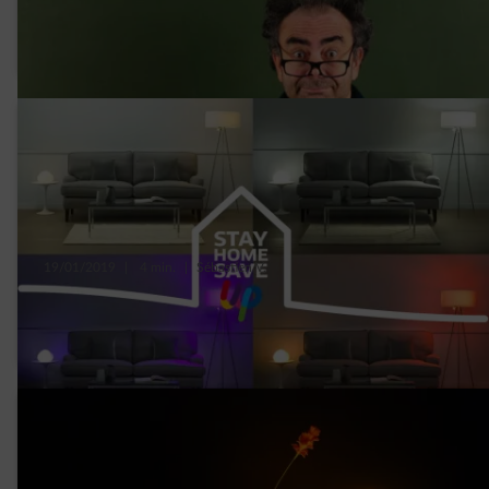
Petites histoires insolites à propos de
l’électricité
19/01/2019
|
4 min.
|
Sébastien V.
Quelle ampoule LED installer dans quelle
pièce ?