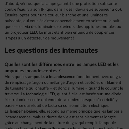
d’abord, vérifiez que la lampe garantit une protection suffisante
contre l’eau, via son IP (qui, dans l’idéal, devra être supérieur à 65).
Ensuite, optez pour une couleur blanche et une luminosité
puissante, qui vous éclairera convenablement en soirée ou la nuit –
que ce soit via des luminaires extérieurs, des appliques murales ou
un projecteur LED. Le must étant bien entendu de coupler ces
lampes à un détecteur de mouvement !
Les questions des internautes
Quelles sont les différences entre les lampes LED et les
ampoules incandescentes ?
Alors que les
ampoules à incandescence
fonctionnent avec un gaz
de remplissage (argon ou mélange d’argon et azote) et un filament
de tungstène qui chauffe – et donc s’illumine – quand le courant le
traverse. La
technologie LED
, quant à elle, est basée sur une diode
électroluminescente qui émet de la lumière lorsque l’électricité y
passe – ce qui réduit de facto sa consommation électrique.
La
lampe halogène
, elle, répond au même principe que les lampes à
incandescence, mais sa durée de vie est sensiblement rallongée
grâce au changement de la nature du gaz qui remplit l’ampoule
(iode ou brome). La
lampe fluocompacte
, enfin, est constituée d’un