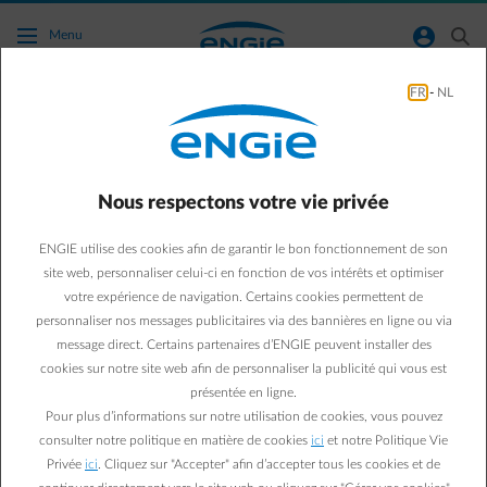
Accéder au contenu principal
normal-account-circle
search
Menu
FR
-
NL
Conseils énergie
Green & Smart Home
Conseils énergie
Nous respectons votre vie privée
Quelle ampoule LED
ENGIE utilise des cookies afin de garantir le bon fonctionnement de son
installer dans quelle pièce
site web, personnaliser celui-ci en fonction de vos intérêts et optimiser
votre expérience de navigation. Certains cookies permettent de
?
personnaliser nos messages publicitaires via des bannières en ligne ou via
message direct. Certains partenaires d’ENGIE peuvent installer des
cookies sur notre site web afin de personnaliser la publicité qui vous est
Sébastien V.
présentée en ligne.
19/01/2019
·
4 min
Pour plus d’informations sur notre utilisation de cookies, vous pouvez
consulter notre politique en matière de cookies
ici
et notre Politique Vie
Avoir la bonne ampoule LED dans la bonne pièce, bref
Privée
ici
. Cliquez sur "Accepter" afin d’accepter tous les cookies et de