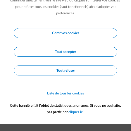
choisir la température de couleur (lumière blanche, chaude,
continuer directement vers le site web ou cliquez sur "Gérer vos cookies"
pour refuser tous les cookies (sauf fonctionnels) afin d’adapter vos
neutre ou froide) adaptée à l’atmosphère et à l’intensité
préférences.
lumineuse qui doit y régner n’est pas toujours simple.
Gérer vos cookies
Tout accepter
Tout refuser
Liste de tous les cookies
Cette bannière fait l’objet de statistiques anonymes. Si vous ne souhaitez
pas participer
cliquez ici.