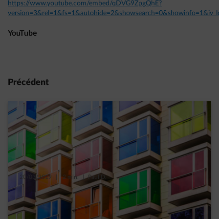
https://www.youtube.com/embed/qDVG9ZpgQhE?
version=3&rel=1&fs=1&autohide=2&showsearch=0&showinfo=1&iv_l
YouTube
Précédent
20/03/2019
|
2 min.
|
Paul D.
Les maisons compactes, la nouvelle norme !
Read more