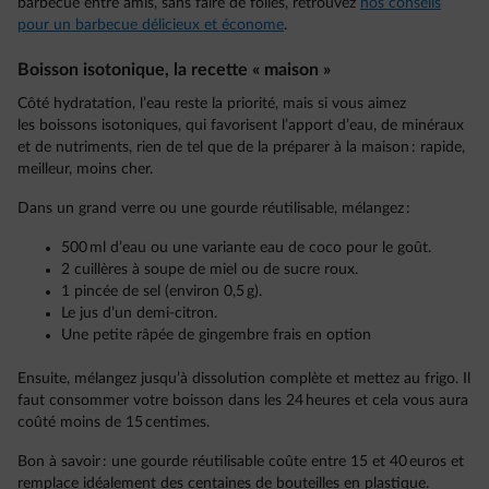
barbecue entre amis, sans faire de folies, retrouvez
nos conseils
pour un barbecue délicieux et économe
.
Boisson isotonique, la recette « maison »
Côté hydratation, l’eau reste la priorité, mais si vous aimez
les boissons isotoniques, qui favorisent l’apport d’eau, de minéraux
et de nutriments, rien de tel que de la préparer à la maison : rapide,
meilleur, moins cher.
Dans un grand verre ou une gourde réutilisable, mélangez :
500 ml d’eau ou une variante eau de coco pour le goût.
2 cuillères à soupe de miel ou de sucre roux.
1 pincée de sel (environ 0,5 g).
Le jus d’un demi-citron.
Une petite râpée de gingembre frais en option
Ensuite, mélangez jusqu’à dissolution complète et mettez au frigo. Il
faut consommer votre boisson dans les 24 heures et cela vous aura
coûté moins de 15 centimes.
Bon à savoir : une gourde réutilisable coûte entre 15 et 40 euros et
remplace idéalement des centaines de bouteilles en plastique.