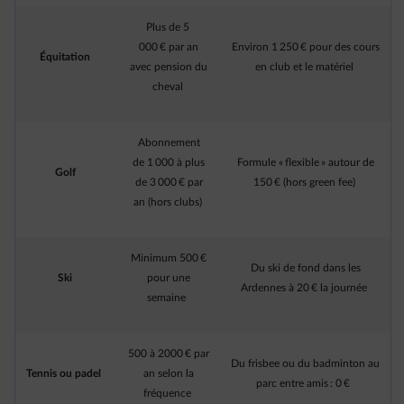
Plus de 5
000 € par an
Environ 1 250 € pour des cours
Équitation
avec pension du
en club et le matériel
cheval
Abonnement
de 1 000 à plus
Formule « flexible » autour de
Golf
de 3 000 € par
150 € (hors green fee)
an (hors clubs)
Minimum 500 €
Du ski de fond dans les
Ski
pour une
Ardennes à 20 € la journée
semaine
500 à 2000 € par
Du frisbee ou du badminton au
Tennis ou padel
an selon la
parc entre amis : 0 €
fréquence