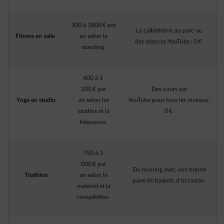
300 à 1800 € par
La callisthénie au parc ou
Fitness en salle
an selon le
des séances YouTube : 0 €
standing
400 à 1
200 € par
Des cours sur
Yoga en studio
an selon les
YouTube pour tous les niveaux :
studios et la
0 €
fréquence
750 à 3
000 € par
Du running avec une bonne
Triathlon
an selon le
paire de baskets d’occasion
matériel et la
compétition