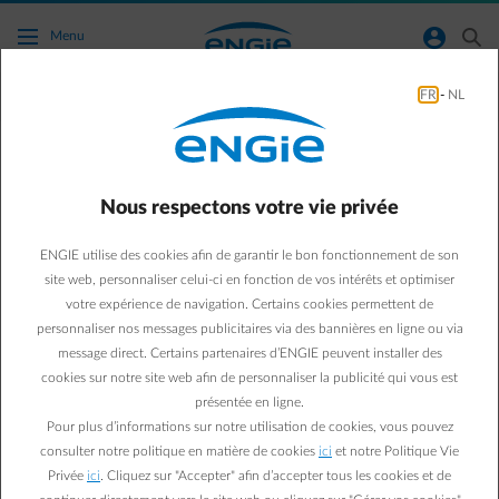
Accéder au contenu principal
normal-account-circle
search
Menu
FR
-
NL
Conseils énergie
Green & Smart Home
Conseils énergie
Nous respectons votre vie privée
Bouger sans muscler le
ENGIE utilise des cookies afin de garantir le bon fonctionnement de son
budget, comment faire du
site web, personnaliser celui-ci en fonction de vos intérêts et optimiser
votre expérience de navigation. Certains cookies permettent de
sport et des économies ?
personnaliser nos messages publicitaires via des bannières en ligne ou via
message direct. Certains partenaires d’ENGIE peuvent installer des
cookies sur notre site web afin de personnaliser la publicité qui vous est
Eva
user
présentée en ligne.
08/06/2026
·
1 min
Pour plus d’informations sur notre utilisation de cookies, vous pouvez
consulter notre politique en matière de cookies
ici
et notre Politique Vie
Entre abonnements et équipements, le coût annuel d’une
Privée
ici
. Cliquez sur "Accepter" afin d’accepter tous les cookies et de