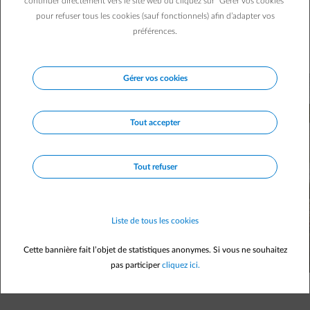
activité sportive gonfle très vite. Pourtant, les bénéfices du
continuer directement vers le site web ou cliquez sur "Gérer vos cookies"
pour refuser tous les cookies (sauf fonctionnels) afin d’adapter vos
sport ne dépendent pas de son prix. Pour rester en forme
préférences.
sans dépenser des fortunes, suivez notre coaching en
7 questions.
Gérer vos cookies
Tout accepter
Tout refuser
Liste de tous les cookies
Cette bannière fait l’objet de statistiques anonymes. Si vous ne souhaitez
pas participer
cliquez ici.