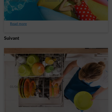
19/06/2026
|
4 min.
|
Sébastien V.
Votre check-list économies d’énergie avant
de partir en vacances
Read more
Suivant
01/06/2026
|
3 min.
|
Sébastien V.
Top 5 des gestes pour consommer malin
avec son lave-vaisselle
Read more