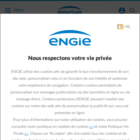
Accéder au contenu principal
normal-account-circle
search
Menu
FR
-
NL
Panneaux Solaires
Green & Smart Home
Panneaux solaires
Nous respectons votre vie privée
Panneaux solaires :
ENGIE utilise des cookies afin de garantir le bon fonctionnement de son
comment comparer les
site web, personnaliser celui-ci en fonction de vos intérêts et optimiser
votre expérience de navigation. Certains cookies permettent de
devis
personnaliser nos messages publicitaires via des bannières en ligne ou via
message direct. Certains partenaires d’ENGIE peuvent installer des
cookies sur notre site web afin de personnaliser la publicité qui vous est
Paul D.
présentée en ligne.
Expert énergie chez ENGIE
Pour plus d’informations sur notre utilisation de cookies, vous pouvez
22/11/2019
·
4 min
consulter notre politique en matière de cookies
ici
et notre Politique Vie
Privée
ici
. Cliquez sur "Accepter" afin d’accepter tous les cookies et de