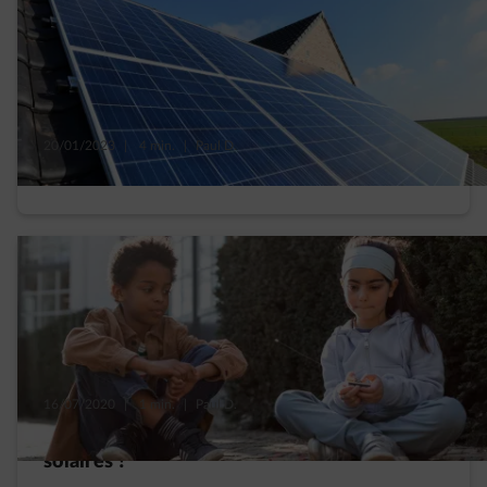
20/01/2023
|
4 min.
|
Paul D.
Quel type de panneaux solaires choisir ?
16/07/2020
|
1 min.
|
Paul D.
Quelle sera la rentabilité de vos panneaux
solaires ?