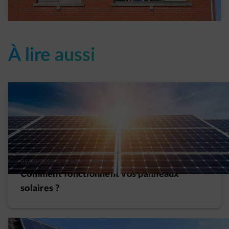
Read more
À lire aussi
01/03/2024
|
2 min.
|
Paul D.
Comment fonctionnent vos panneaux
solaires ?