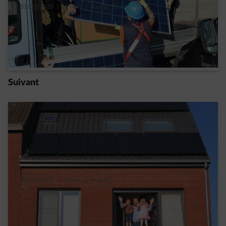
31/01/2020
|
1 min.
|
Paul D.
Les installations photovoltaïques toujours
plus nombreuses !
Read more
Suivant
25/02/2019
|
3 min.
|
Paul D.
«Nos panneaux photovoltaïques ? Un
investissement pour le futur !»