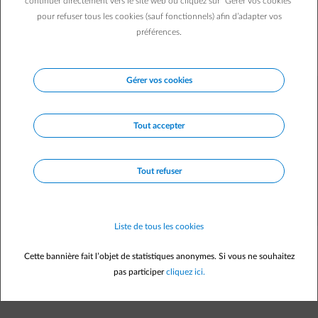
Vous avez décidé de faire placer des panneaux solaires et
continuer directement vers le site web ou cliquez sur "Gérer vos cookies"
pour refuser tous les cookies (sauf fonctionnels) afin d’adapter vos
vous souhaitez demander plusieurs offres de prix. Pour
préférences.
faire votre choix, il faudra comparer les devis. Mais
comment vous y prendre ?
Gérer vos cookies
Tout accepter
Tout refuser
Liste de tous les cookies
Cette bannière fait l’objet de statistiques anonymes. Si vous ne souhaitez
pas participer
cliquez ici.