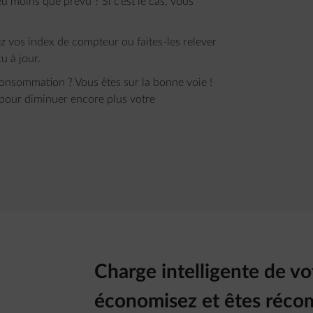
moins que prévu ? Si c’est le cas, vous
 vos index de compteur ou faites-les relever
u à jour.
consommation ? Vous êtes sur la bonne voie !
pour diminuer encore plus votre
Charge intelligente de vo
économisez et êtes réc