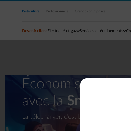
Accéder au contenu principal
Particuliers
Professionnels
Grandes entreprises
Devenir client
Électricité et gaz
Services et équipements
Co
Économisez de l’én
avec la
Smart Ap
La télécharger, c'est bien. L'utiliser c'es