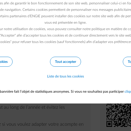
es afin de garantir le bon fonctionnement de son site web, personnaliser celui-ci en fon
de navigation. Certains cookies permettent de personnaliser nos messages publicitaire
rtains partenaires d’ENGIE peuvent installer des cookies sur notre site web afin de pers
vous est présentée en ligne.
 la meilleure manière de
suivre votre consommation 
ur notre utilisation de cookies, vous pouvez consulter notre politique en matière de 
eil ou en consultant plus de détails dans les graphiques
 "Accepter" afin d’accepter tous les cookies et de continuer directement vers le site we
ookies" pour refuser tous les cookies (sauf fonctionnels) afin d’adapter vos préférence
votre consommation devient vraiment facile.
okies
Tout accepter
To
Vous utilise
Scannez le
Liste de tous les cookies
vers l’App St
bannière fait l’objet de statistiques anonymes. Si vous ne souhaitez pas participer
cliq
n d’énergie
, tant en
kWh
qu’en
euros
.
t au long de l’année et évitez les
z si vous voulez adapter votre acompte en