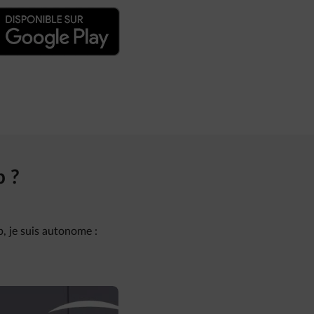
p ?
p, je suis autonome :