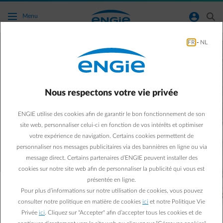
Accéder au contenu principal
normal-account-circle
search
Menu
FR
-
NL
Rechargez votre véhicule
électrique
à domicile à petit prix
Nous respectons votre vie privée
Découvrez comment recharger automatiquement à
ENGIE utilise des cookies afin de garantir le bon fonctionnement de son
domicile à moindre coût
site web, personnaliser celui-ci en fonction de vos intérêts et optimiser
grâce aux bornes compatibles avec la recharge
votre expérience de navigation. Certains cookies permettent de
intelligente via la Smart App d'ENGIE.
personnaliser nos messages publicitaires via des bannières en ligne ou via
message direct. Certains partenaires d’ENGIE peuvent installer des
cookies sur notre site web afin de personnaliser la publicité qui vous est
présentée en ligne.
Recharger votre voiture à domicile avec votre propre borne
Pour plus d’informations sur notre utilisation de cookies, vous pouvez
est jusqu’à
40 % moins cher
que la recharge publique, et
consulter notre politique en matière de cookies
ici
et notre Politique Vie
jusqu’à
10 fois plus rapide
qu’une prise électrique
Privée
ici
. Cliquez sur "Accepter" afin d’accepter tous les cookies et de
classique. Un choix malin, donc !