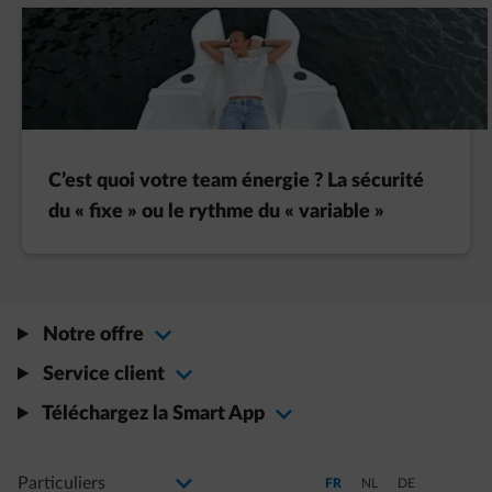
C’est quoi votre team énergie ? La sécurité
du « fixe » ou le rythme du « variable »
Notre offre
Service client
Téléchargez la Smart App
Sélectionnez votre profil
La modification de la sélection permettra d'accéder à une nouvelle page
Passer en Français (Langue a
Passer en Néerlandais
Passer en Allem
FR
NL
DE