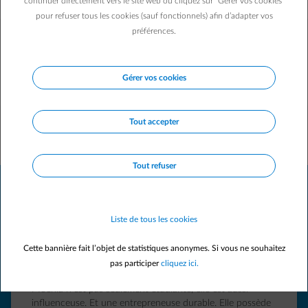
continuer directement vers le site web ou cliquez sur "Gérer vos cookies"
pour refuser tous les cookies (sauf fonctionnels) afin d’adapter vos
préférences.
Eux, ils y croient.
Découvrez leur histoire !
Gérer vos cookies
Affichage diapositive 2 sur 7
Tout accepter
Tout refuser
Jan
Mertens
Liste de tous les cookies
Cette bannière fait l’objet de statistiques anonymes. Si vous ne souhaitez
"Les solutions durables sont là. Utilisons-les
pas participer
cliquez ici.
massivement !"
Jan est Directeur scientifique chez ENGIE. Il est