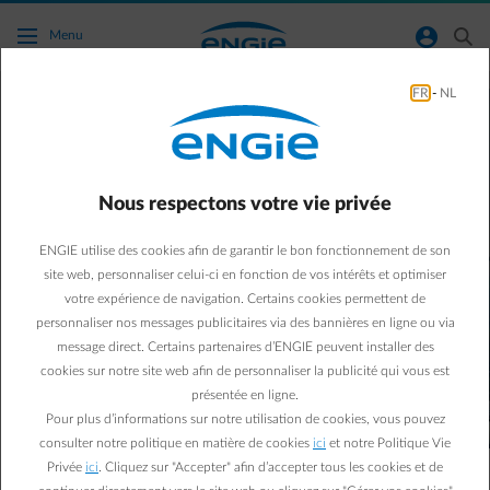
Accéder au contenu principal
normal-account-circle
search
Menu
FR
-
NL
Vous aussi, faites le pas
vers moins de carbone
Nous respectons votre vie privée
ENGIE utilise des cookies afin de garantir le bon fonctionnement de son
site web, personnaliser celui-ci en fonction de vos intérêts et optimiser
votre expérience de navigation. Certains cookies permettent de
personnaliser nos messages publicitaires via des bannières en ligne ou via
message direct. Certains partenaires d’ENGIE peuvent installer des
Pour l’avenir de notre planète, nous devons nous
cookies sur notre site web afin de personnaliser la publicité qui vous est
engager collectivement à faire baisser nos
présentée en ligne.
émissions de CO2. Vous pensez que vos efforts
Pour plus d’informations sur notre utilisation de cookies, vous pouvez
ont peu ou pas d’impact ? Détrompez-vous : tous
consulter notre politique en matière de cookies
ici
et notre Politique Vie
ensemble, nous pouvons faire la différence !
Privée
ici
. Cliquez sur "Accepter" afin d’accepter tous les cookies et de