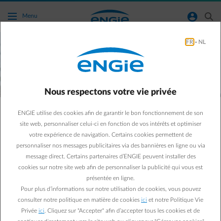
Accéder au contenu principal
normal-account-circle
search
Menu
FR
-
NL
Nous respectons votre vie privée
ENGIE utilise des cookies afin de garantir le bon fonctionnement de son
site web, personnaliser celui-ci en fonction de vos intérêts et optimiser
Qu’est-ce que le partage d’énergie ou la
votre expérience de navigation. Certains cookies permettent de
vente de pair à pair?
personnaliser nos messages publicitaires via des bannières en ligne ou via
message direct. Certains partenaires d’ENGIE peuvent installer des
cookies sur notre site web afin de personnaliser la publicité qui vous est
Nous vous expliquons ce qu’il faut savoir sur les différents
présentée en ligne.
systèmes existants.
Pour plus d’informations sur notre utilisation de cookies, vous pouvez
consulter notre politique en matière de cookies
ici
et notre Politique Vie
Privée
ici
. Cliquez sur "Accepter" afin d’accepter tous les cookies et de