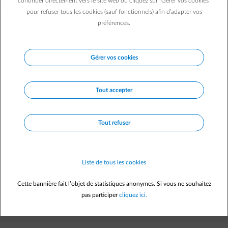
continuer directement vers le site web ou cliquez sur "Gérer vos cookies"
pour refuser tous les cookies (sauf fonctionnels) afin d’adapter vos
préférences.
Votre prix variable expliqué en moins de 2'
Gérer vos cookies
Tout accepter
ENGIE indexed prices video FR
Tout refuser
Liste de tous les cookies
Cette bannière fait l’objet de statistiques anonymes. Si vous ne souhaitez
pas participer
cliquez ici.