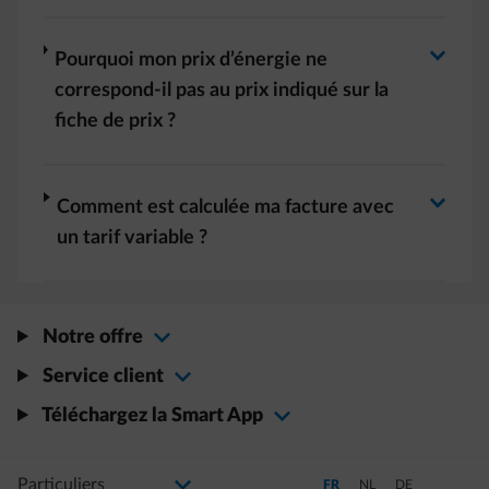
Basculer la réponse
Basculer la réponse
arrow-right
Pourquoi mon prix d’énergie ne
correspond-il pas au prix indiqué sur la
fiche de prix ?
Basculer la réponse
arrow-right
Comment est calculée ma facture avec
un tarif variable ?
Notre offre
Service client
Téléchargez la Smart App
Sélectionnez votre profil
La modification de la sélection permettra d'accéder à une nouvelle page
Passer en Français (Langue a
Passer en Néerlandais
Passer en Allem
FR
NL
DE