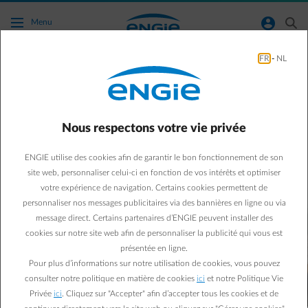
Accéder au contenu principal
normal-account-circle
search
Menu
FR
-
NL
Comment est calculé mon prix variable ?
Acomptes, décompte annuel, prix par kWh, contrat variable, ...
Est-ce que vous suivez encore ?
Nous respectons votre vie privée
Sur cette page, nous vous expliquons tout étape par étape.
ENGIE utilise des cookies afin de garantir le bon fonctionnement de son
site web, personnaliser celui-ci en fonction de vos intérêts et optimiser
votre expérience de navigation. Certains cookies permettent de
personnaliser nos messages publicitaires via des bannières en ligne ou via
message direct. Certains partenaires d’ENGIE peuvent installer des
cookies sur notre site web afin de personnaliser la publicité qui vous est
présentée en ligne.
Pour plus d’informations sur notre utilisation de cookies, vous pouvez
consulter notre politique en matière de cookies
ici
et notre Politique Vie
Privée
ici
. Cliquez sur "Accepter" afin d’accepter tous les cookies et de