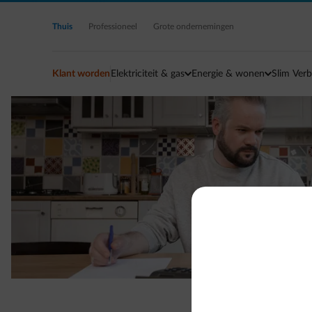
Ga naar de hoofdinhoud
Thuis
Professioneel
Grote ondernemingen
Klant worden
Elektriciteit & gas
Energie & wonen
Slim Verb