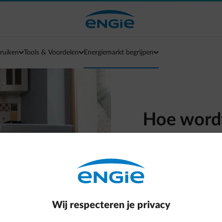
ruiken
Tools & Voordelen
Energiemarkt begrijpen
Hoe wordt 
berekend
Voorschot, jaarafrekeni
Kan jij nog volgen?
Wij respecteren je privacy
Op deze pagina leggen w