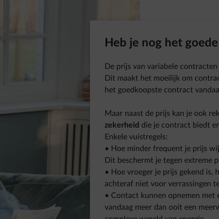
Heb je nog het goede
De prijs van variabele contracten 
Dit maakt het moeilijk om contrac
het goedkoopste contract vandaa
Maar naast de prijs kan je ook re
zekerheid
die je contract biedt 
Enkele vuistregels:
• Hoe minder frequent je prijs wijz
Dit beschermt je tegen extreme 
• Hoe vroeger je prijs gekend is,
achteraf niet voor verrassingen t
• Contact kunnen opnemen met ee
vandaag meer dan ooit een meerwa
complexe wereld van energie.