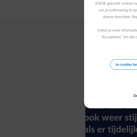
ENGIE gebruikt cookies op
om je surfervaring te o
directe berichten. B
Indien je meer informati
“Accepteren” om alle c
Je vari
Je cookies b
De