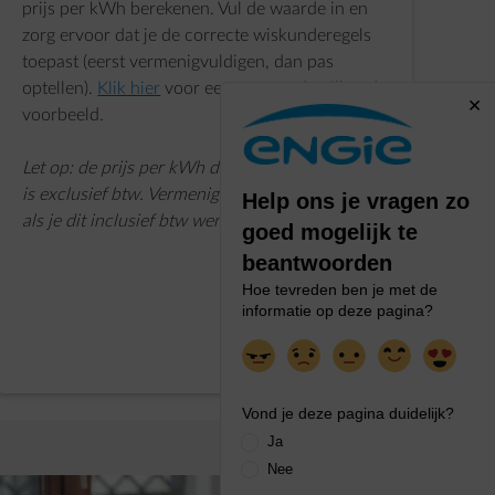
prijs per kWh berekenen. Vul de waarde in en
zorg ervoor dat je de correcte wiskunderegels
toepast (eerst vermenigvuldigen, dan pas
optellen).
Klik hier
voor een meer gedetailleerd
voorbeeld.
Let op: de prijs per kWh die hieruit voort komt
is exclusief btw. Vermenigvuldig dit met 1,06
als je dit inclusief btw wenst.