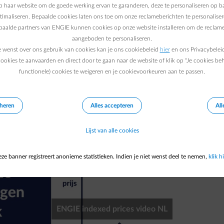
 haar website om de goede werking ervan te garanderen, deze te personaliseren op ba
ptimaliseren. Bepaalde cookies laten ons toe om onze reclameberichten te personaliser
epaalde partners van ENGIE kunnen cookies op onze website installeren om de reclame
aangeboden te personaliseren.
e wenst over ons gebruik van cookies kan je ons cookiebeleid
hier
en ons Privacybelei
ookies te aanvaarden en direct door te gaan naar de website of klik op "Je cookies be
functionele) cookies te weigeren en je cookievoorkeuren aan te passen.
abele prijs uitgelegd in minde
eheren
Alles accepteren
All
Lijst van alle cookies
ze banner registreert anonieme statistieken. Indien je niet wenst deel te nemen,
klik hi
ENGIE indexed prices video NL