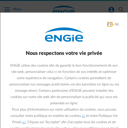
Accéder au contenu principal
normal-account-circle
search
Menu
FR
-
NL
Des questions sur vos données personnelles
?
Nous respectons votre vie privée
Retour à la page contact
arrow-left
ENGIE utilise des cookies afin de garantir le bon fonctionnement de son
Vous voulez savoir comment changer vos données ENGIE ? Dans
site web, personnaliser celui-ci en fonction de vos intérêts et optimiser
notre espace client, vous pouvez facilement ajouter ou modifier
votre expérience de navigation. Certains cookies permettent de
votre adresse, numéro de téléphone, adresse e-mail, ... Parcourez les
personnaliser nos messages publicitaires via des bannières en ligne ou via
questions les plus courantes sur l'adaptation de vos données.
message direct. Certains partenaires d’ENGIE peuvent installer des
cookies sur notre site web afin de personnaliser la publicité qui vous est
présentée en ligne.
Questions fréquemment posées
Pour plus d’informations sur notre utilisation de cookies, vous pouvez
Où puis-je trouver mon code EAN ?
consulter notre politique en matière de cookies
ici
et notre Politique Vie
Privée
ici
. Cliquez sur "Accepter" afin d’accepter tous les cookies et de
Où puis-je trouver mon numéro de client ?