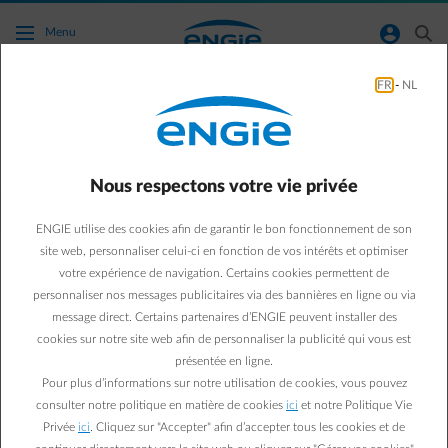
Accéder au contenu principal
normal-account-circle
search
Menu
FR
-
NL
Je suis propriétaire d'un logement vide, puis-
je opter pour un tarif Maison Vide ?
Nous respectons votre vie privée
Retour à la page contact
arrow-left
ENGIE utilise des cookies afin de garantir le bon fonctionnement de son
En tant que propriétaire, vous pouvez opter pour un pack Maison
site web, personnaliser celui-ci en fonction de vos intérêts et optimiser
Vide pour la période où l'immeuble est inoccupé. Avec le pack
votre expérience de navigation. Certains cookies permettent de
Maison Vide,
vous ne payez pas de redevance fixe, mais bien un prix
personnaliser nos messages publicitaires via des bannières en ligne ou via
plus élevé par kWh
. Ce tarif est avantageux en cas de
message direct. Certains partenaires d’ENGIE peuvent installer des
consommation d'énergie très faible dans l'attente d'un nouveau
cookies sur notre site web afin de personnaliser la publicité qui vous est
locataire ou acheteur.
En cas de consommation d'énergie lors de travaux de
présentée en ligne.
transformation ou d'occupation effective, mieux vaut choisir
un
Pour plus d’informations sur notre utilisation de cookies, vous pouvez
autre pack
.
consulter notre politique en matière de cookies
ici
et notre Politique Vie
Privée
ici
. Cliquez sur "Accepter" afin d’accepter tous les cookies et de
Demander un pack Maison Vide