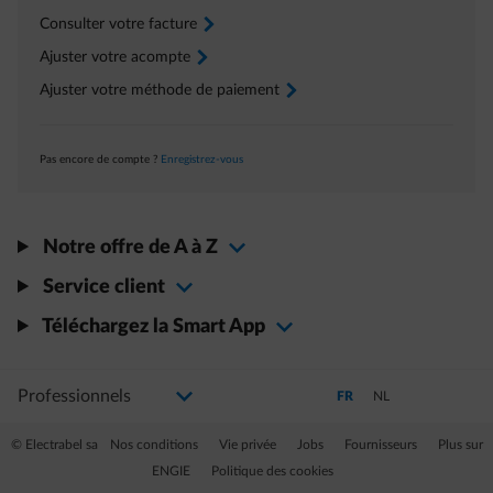
Consulter votre facture
arrow-right
Ajuster votre acompte
arrow-right
Ajuster votre méthode de paiement
arrow-right
Pas encore de compte ?
Enregistrez-vous
Notre offre de A à Z
Service client
Téléchargez la Smart App
Sélectionnez votre profil
La modification de la sélection permettra d'accéder à une nouvelle page
Passer en Français (Langue 
Passer en Néerlandai
FR
NL
© Electrabel sa
Nos conditions
Vie privée
Jobs
Fournisseurs
Plus sur
ENGIE
Politique des cookies