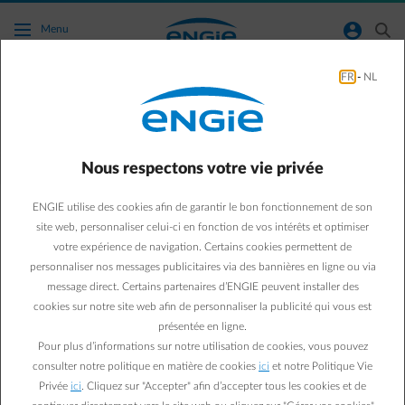
Accéder au contenu principal
normal-account-circle
search
Menu
FR
-
NL
Comment lire mes index ?
Retour à la page contact
arrow-left
Nous respectons votre vie privée
Vous avez encore un compteur classique:
ENGIE utilise des cookies afin de garantir le bon fonctionnement de son
Pour le gaz naturel vous avez alors un compteur avec un cadran.
site web, personnaliser celui-ci en fonction de vos intérêts et optimiser
Pour l'électricité, vous devez vérifier si vous avez un compteur à un
ou deux cadrans.
votre expérience de navigation. Certains cookies permettent de
Pour savoir à quoi ressemblent ces compteurs et comment les lire,
personnaliser nos messages publicitaires via des bannières en ligne ou via
cliquez sur ces liens selon votre gestionnaire de réseau de
message direct. Certains partenaires d’ENGIE peuvent installer des
distribution.
cookies sur notre site web afin de personnaliser la publicité qui vous est
Bruxelles
présentée en ligne.
Wallonie
Pour plus d’informations sur notre utilisation de cookies, vous pouvez
Flandres
consulter notre politique en matière de cookies
ici
et notre Politique Vie
Vous disposez de compteurs digitaux pour l'électricité et le gaz
Privée
ici
. Cliquez sur "Accepter" afin d’accepter tous les cookies et de
naturel ?