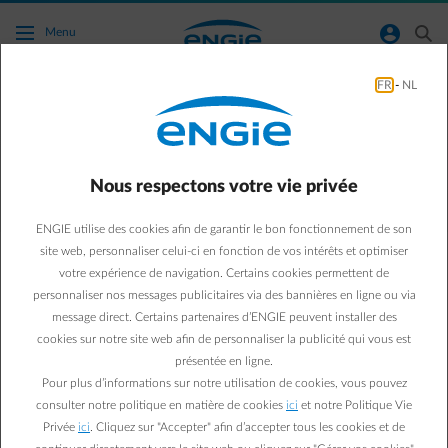
Accéder au contenu principal
normal-account-circle
search
Menu
FR
-
NL
Est-ce ENGIE qui a décidé de supprimer le
principe de compteur qui tourne à l'envers ?
Nous respectons votre vie privée
Retour à la page contact
arrow-left
ENGIE utilise des cookies afin de garantir le bon fonctionnement de son
Non, ENGIE n'a rien à voir avec cette décision
. Il s'agit notamment
site web, personnaliser celui-ci en fonction de vos intérêts et optimiser
d'une demande du Régulateur Flamand de l'Energie (Vlaamse
votre expérience de navigation. Certains cookies permettent de
Nutsregulator) auprès de la Cour constitutionnelle, laquelle a
personnaliser nos messages publicitaires via des bannières en ligne ou via
décidé de supprimer le principe de compteur qui tourne à l'envers
message direct. Certains partenaires d’ENGIE peuvent installer des
pour les installations de panneaux solaires en Flandre avec un
cookies sur notre site web afin de personnaliser la publicité qui vous est
compteur digital. Cette décision doit être mise en oeuvre par tous
les fournisseurs d'énergie.
présentée en ligne.
Pour plus d’informations sur notre utilisation de cookies, vous pouvez
consulter notre politique en matière de cookies
ici
et notre Politique Vie
Privée
ici
. Cliquez sur "Accepter" afin d’accepter tous les cookies et de
Questions fréquemment posées