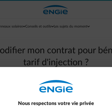
nneaux solaires
Conseils et outils
Les sujets du moment
odifier mon contrat pour bén
tarif d'injection ?
arrow-left
Retour à la page contact
ifier votre contrat actuel
. Dès que nous aurons reçu confirmat
Nous respectons votre vie privée
 s'applique à vous, nous vous enverrons l'information concernant 