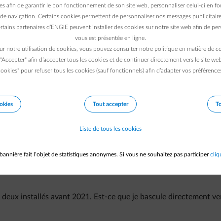
 automatiquement appliqué dès que vous acceptez le contrat d'inje
es afin de garantir le bon fonctionnement de son site web, personnaliser celui-ci en fon
s sur le tarif d'injection lié à votre contrat d'énergie, vous pou
de navigation. Certains cookies permettent de personnaliser nos messages publicitaire
rtains partenaires d’ENGIE peuvent installer des cookies sur notre site web afin de pers
vous est présentée en ligne.
galement profiter de nos conditions avantageuses pour votre i
ur notre utilisation de cookies, vous pouvez consulter notre politique en matière de 
 "Accepter" afin d’accepter tous les cookies et de continuer directement vers le site we
ookies" pour refuser tous les cookies (sauf fonctionnels) afin d’adapter vos préférence
okies
Tout accepter
To
Liste de tous les cookies
prix de prélèvement ?
bannière fait l’objet de statistiques anonymes. Si vous ne souhaitez pas participer
cliq
tarif prosumer et le nouveau système, avec tarif d'injection ?
 deux installés avant 2021. Est-ce que je bascule directement ver