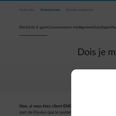
Accéder au contenu principal
Particuliers
Professionnels
Grandes entreprises
Electricité & gaz
Consommation intelligente
Chauffage
Pa
Dois je m
Non, si vous êtes client ENGIE vous ne devez pas mod
part de Fluvius que le système avec tarif d'injection