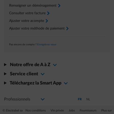
Renseigner un déménagement
arrow-right
Consulter votre facture
arrow-right
Ajuster votre acompte
arrow-right
Ajuster votre méthode de paiement
arrow-right
Pas encore de compte ?
Enregistrez-vous
Notre offre de A à Z
Service client
Téléchargez la Smart App
Sélectionnez votre profil
La modification de la sélection permettra d'accéder à une nouvelle page
Passer en Français (Langue 
Passer en Néerlandai
FR
NL
© Electrabel sa
Nos conditions
Vie privée
Jobs
Fournisseurs
Plus sur