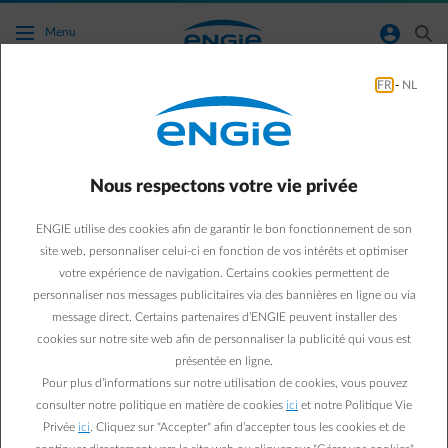
Accéder au contenu principal
normal-account-circle
search
Menu
FR
-
NL
Je reçois mes factures via Peppol. Qu’est‑ce
que cela signifie pour le selfbilling ?
Nous respectons votre vie privée
Retour à la page contact
arrow-left
ENGIE utilise des cookies afin de garantir le bon fonctionnement de son
Si vous recevez vos factures via Peppol, vous recevrez également
site web, personnaliser celui-ci en fonction de vos intérêts et optimiser
vos factures selfbilling via Peppol.
votre expérience de navigation. Certains cookies permettent de
Veillez toutefois à ce que les types de documents suivants soient
personnaliser nos messages publicitaires via des bannières en ligne ou via
activés dans votre logiciel de comptabilité :
message direct. Certains partenaires d’ENGIE peuvent installer des
Self‑Billing UBL Invoice V3
cookies sur notre site web afin de personnaliser la publicité qui vous est
Self‑Billing UBL Credit Note V3
présentée en ligne.
Pour plus d’informations sur notre utilisation de cookies, vous pouvez
consulter notre politique en matière de cookies
ici
et notre Politique Vie
Privée
ici
. Cliquez sur "Accepter" afin d’accepter tous les cookies et de
Questions fréquemment posées