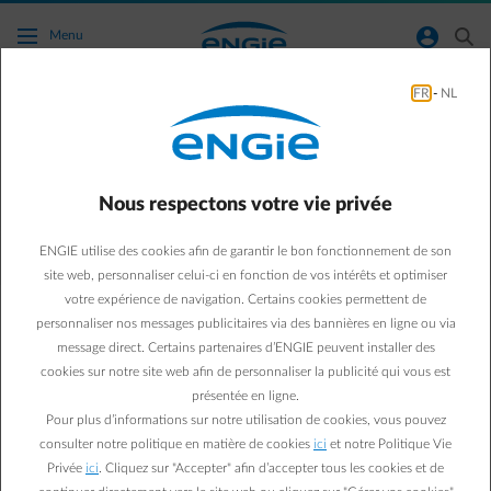
Accéder au contenu principal
normal-account-circle
search
Menu
FR
-
NL
Je viens de passer au système avec tarif
d'injection, comment se déroule la
facturation ?
Nous respectons votre vie privée
Retour à la page contact
arrow-left
ENGIE utilise des cookies afin de garantir le bon fonctionnement de son
site web, personnaliser celui-ci en fonction de vos intérêts et optimiser
Dès le moment où votre
compteur digital est installé
(en Flandre)
votre expérience de navigation. Certains cookies permettent de
ou dès le moment où
vos panneaux solaires sont installés
(dès le
personnaliser nos messages publicitaires via des bannières en ligne ou via
01/01/24 en Wallonie), vos
index sont relevés
par votre
message direct. Certains partenaires d’ENGIE peuvent installer des
gestionnaire de réseau, qui nous en informe dans les semaines qui
cookies sur notre site web afin de personnaliser la publicité qui vous est
suivent.
présentée en ligne.
Pour plus d’informations sur notre utilisation de cookies, vous pouvez
Sur votre prochaine facture annuelle, vous retrouverez deux
consulter notre politique en matière de cookies
ici
et notre Politique Vie
périodes :
Privée
ici
. Cliquez sur "Accepter" afin d’accepter tous les cookies et de