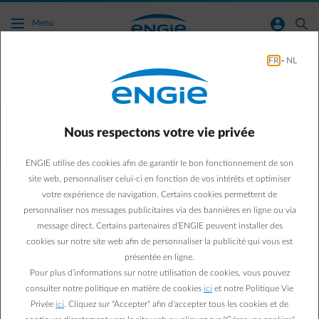
Accéder au contenu principal
normal-account-circle
search
Menu
FR
-
NL
Je veux des informations sur les pompes à
chaleur.
Nous respectons votre vie privée
Retour à la page contact
arrow-left
ENGIE utilise des cookies afin de garantir le bon fonctionnement de son
Vous voulez chauffer votre maison de façon durable, c'est possible
site web, personnaliser celui-ci en fonction de vos intérêts et optimiser
avec une pompe à chaleur, trouvez un maximum d'informations sur
votre expérience de navigation. Certains cookies permettent de
cette page :
personnaliser nos messages publicitaires via des bannières en ligne ou via
Toutes les infos sur les pompes à chaleur
message direct. Certains partenaires d’ENGIE peuvent installer des
cookies sur notre site web afin de personnaliser la publicité qui vous est
présentée en ligne.
Pour plus d’informations sur notre utilisation de cookies, vous pouvez
Questions fréquemment posées
consulter notre politique en matière de cookies
ici
et notre Politique Vie
Je veux des informations sur les chauffe-eau
Privée
ici
. Cliquez sur "Accepter" afin d’accepter tous les cookies et de