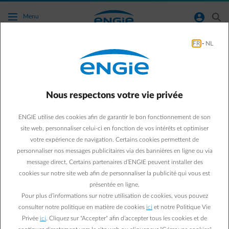
Accéder au contenu principal
normal-account-circle
search
Menu
FR
-
NL
Où puis-je retrouver d’information sur les
décisions concernant les panneaux solaires
en Flandre ?
Nous respectons votre vie privée
Retour à la page contact
arrow-left
ENGIE utilise des cookies afin de garantir le bon fonctionnement de son
site web, personnaliser celui-ci en fonction de vos intérêts et optimiser
Info importante pour les propriétaires de panneaux solaires : la
votre expérience de navigation. Certains cookies permettent de
Cour constitutionnelle a décidé de supprimer le principe des
personnaliser nos messages publicitaires via des bannières en ligne ou via
compteurs qui tournent à l’envers. Nous avons rassemblé toutes les
message direct. Certains partenaires d’ENGIE peuvent installer des
infos qui pourraient vous être utiles.
cookies sur notre site web afin de personnaliser la publicité qui vous est
Plus d'info
présentée en ligne.
Pour plus d’informations sur notre utilisation de cookies, vous pouvez
consulter notre politique en matière de cookies
ici
et notre Politique Vie
Privée
ici
. Cliquez sur "Accepter" afin d’accepter tous les cookies et de